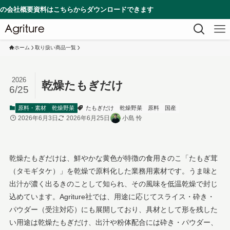
資料はこちらからダウンロードできます
ホーム
取り扱い商品一覧
2026
乾燥たもぎだけ
6/25
原料・素材
乾燥野菜
たもぎだけ
乾燥野菜
原料
国産
2026年6月3日
2026年6月25日
小島 怜
乾燥たもぎだけは、鮮やかな黄色が特徴の食用きのこ「たもぎ茸
（タモギタケ）」を乾燥で原料化した業務用素材です。うま味と
出汁が濃く出るきのことして知られ、その風味を低温乾燥で封じ
込めています。Agriture社では、用途に応じてスライス・砕き・
パウダー（受注対応）にも展開しており、具材として形を残した
い用途は乾燥たもぎだけ、出汁や粉体配合には砕き・パウダー、