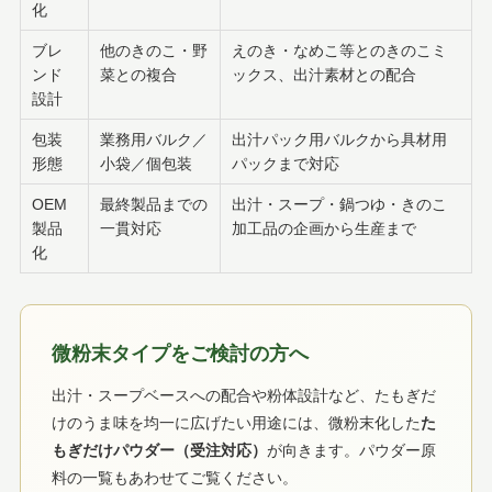
化
ブレ
他のきのこ・野
えのき・なめこ等とのきのこミ
ンド
菜との複合
ックス、出汁素材との配合
設計
包装
業務用バルク／
出汁パック用バルクから具材用
形態
小袋／個包装
パックまで対応
OEM
最終製品までの
出汁・スープ・鍋つゆ・きのこ
製品
一貫対応
加工品の企画から生産まで
化
微粉末タイプをご検討の方へ
出汁・スープベースへの配合や粉体設計など、たもぎだ
けのうま味を均一に広げたい用途には、微粉末化した
た
もぎだけパウダー（受注対応）
が向きます。パウダー原
料の一覧もあわせてご覧ください。