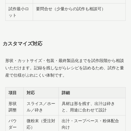
試作最小ロ
要問合せ（少量からの試作も相談可）
ット
カスタマイズ対応
形状・カットサイズ・包装・最終製品化までを試作段階から相談
いただけます。記録を残しながらレシピを詰めるため、試作と量
産で仕様がぶれにくい体制です。
項目
対応
詳細
形状
スライス／ホー
具材は形を残す、出汁は砕き
調整
ル／砕き
と、用途に合わせて設計
パウ
微粉末（受注対
出汁・スープベース・粉体配合
ダー
応）
向け