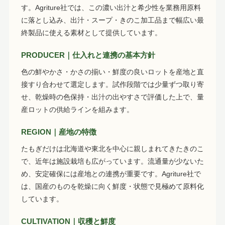
す。Agriture社では、この濃い出汁と希少性を業務用原料
に落とし込み、出汁・スープ・きのこ加工品まで幅広い最
終製品に使える素材として提供しています。
PRODUCER｜仕入れと連携の基本方針
色の鮮やかさ・かさの揃い・鮮度の良いロットを産地と直
接すり合わせて選定します。試作段階では少量ずつ取り寄
せ、乾燥時の色保持・出汁の出やすさで評価した上で、量
産ロットの供給ラインを組みます。
REGION｜産地の特徴
たもぎだけは北海道や東北を中心に親しまれてきたきのこ
で、近年は施設栽培も広がっています。流通量が少ないた
め、安定確保には産地との連携が重要です。Agriture社で
は、国産のものを乾燥に向く鮮度・状態で見極めて原料化
しています。
CULTIVATION｜収穫と鮮度