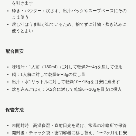
を引き出す
砕き・パウダー：戻さず、出汁パックやスープベースにその
まま使う
戻し汁はうま味が出ているため、捨てずに汁物・炊き込みに
使うとよい
配合目安
味噌汁：1人前（180ml）に対して乾燥2〜4gを戻して使用
鍋：1人前に対して乾燥5〜8gの戻し量
出汁：水1リットルに対して乾燥10〜15gを目安に煮出す
炊き込みごはん：米2合に対して乾燥6〜10gを目安に投入
保管方法
未開封時：高温多湿・直射日光を避け、常温の冷暗所で保管
開封後：チャック袋・密閉容器に移し替え、1〜2ヶ月を目安