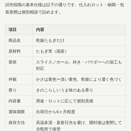
試作段階の基本仕様は以下の通りです。仕入れロット・納期・包
装形態は個別相談で詰めます。
項目
内容
商品名
乾燥たもぎだけ
原材料
たもぎ茸（国産）
形状
スライス／ホール。砕き・パウダーへの加工も
対応
外観
かさは黄色〜淡い黄色、乾燥により濃く色づく
香り
きのこらしいうま味のある香り
内容量
用途・ロットに応じて個別見積
賞味期限
出荷日から6ヶ月程度
保存方法
高温多湿・直射日光を避け、開封後は密閉して
冷暗所で保管