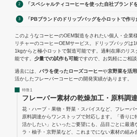
「スペシャルティコーヒーを使った自社ブランド
「PBブランドのドリップバッグを小ロットで作り
このようなコーヒーのOEM製造をされたい個人・企業
リチャーのコーヒーOEMサービス。ドリップバッグは
1kgからと極小ロットで製造可能です。過剰在庫のリ
能です。
少量での試作も可能
ですので、お気軽にご相談
過去には、
バラを使ったローズコーヒー
や
京野菜を活用
活かしたフレーバーコーヒーの開発実績があります。
特徴
フレーバー素材の乾燥加工・原料調
花・ハーブ・果物・野菜・スパイスなど、フレーバ
原料調達からワンストップで対応します。「香りに
活かしたい」といったご要望にも、品目ごとに最適
ラ・柚子・京野菜など、これまでにない素材の組み