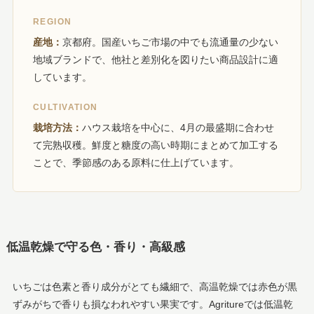
REGION
産地：
京都府。国産いちご市場の中でも流通量の少ない
地域ブランドで、他社と差別化を図りたい商品設計に適
しています。
CULTIVATION
栽培方法：
ハウス栽培を中心に、4月の最盛期に合わせ
て完熟収穫。鮮度と糖度の高い時期にまとめて加工する
ことで、季節感のある原料に仕上げています。
低温乾燥で守る色・香り・高級感
いちごは色素と香り成分がとても繊細で、高温乾燥では赤色が黒
ずみがちで香りも損なわれやすい果実です。Agritureでは低温乾