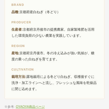
BRAND
品種:
京都府産白ねぎ（冬どり）
PRODUCER
生産者:
京都府京丹後市の提携農家。自家製堆肥を活用
した環境負荷の少ない農業を実践しています。
REGION
産地:
京都府京丹後市。冬の冷え込みが強い気候が、糖
度の乗った白ねぎを育てます。
CULTIVATION
栽培方法:
露地栽培による冬どり白ねぎ。収穫後すぐに
洗浄・加工ラインへと流し、フレッシュな風味を乾燥品
に閉じ込めます。
※参考:
OYAOYA商品ページ