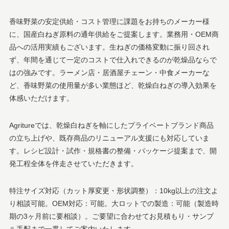
香味野菜の安定供給・コスト管理に課題をお持ちのメーカー様
に、国産白ねぎ原料の通年供給をご提案します。業務用・OEM商
品への活用実績もございます。生ねぎの価格変動に振り回され
ず、年間を通じて一定のコストで仕入れできるのが乾燥品ならで
はの強みです。ラーメン店・居酒屋チェーン・中食メーカーな
ど、香味野菜の使用量が多い業態ほど、乾燥白ねぎの導入効果を
体感いただけます。
Agritureでは、乾燥白ねぎを軸にしたプライベートブランド商品
の立ち上げや、既存商品のリニューアル支援にも対応していま
す。レシピ設計・試作・規格書の整備・パッケージ提案まで、開
発工程全体を伴走させていただきます。
特注サイズ対応（カット厚変更・形状調整）：10kg以上の注文よ
り相談可能。OEM対応：可能。大ロットでの製造：可能（製造時
期の3ヶ月前に要相談）。ご要望に合わせてお見積もり・サンプ