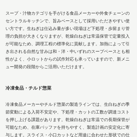
スープ・汁物カテゴリを手がける食品メーカーや外食チェーンの
セントラルキッチンで、旨みベースとして採用いただきやすい使
い方です。生ねぎは仕込み量が多い現場ほど下処理・歩留まり管
理の負担が大きくなりますが、乾燥白ねぎは常温保管で定量投入
が可能なため、調理工程の標準化に貢献します。加熱によって引
き出される自然な甘みは和・洋・中いずれのスープベースとも相
性がよく、小ロットからの試作対応も承っていますので、新メニ
ュー開発の段階からご活用いただけます。
冷凍食品・チルド惣菜
冷凍食品メーカーやチルド惣菜の製造ラインでは、生白ねぎの季
節変動による入荷不安定や、下処理・カットの工数が調達コスト
を押し上げる課題があります。乾燥白ねぎは常温での長期保管が
可能なため、在庫バッファを持ちやすく、製造計画の安定化に寄
与します。スライス・小口カットなど用途に合わせた形状での仕