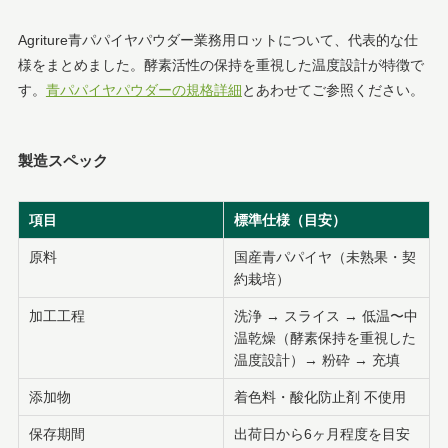
Agriture青パパイヤパウダー業務用ロットについて、代表的な仕
様をまとめました。酵素活性の保持を重視した温度設計が特徴で
す。
青パパイヤパウダーの規格詳細
とあわせてご参照ください。
製造スペック
項目
標準仕様（目安）
原料
国産青パパイヤ（未熟果・契
約栽培）
加工工程
洗浄 → スライス → 低温〜中
温乾燥（酵素保持を重視した
温度設計）→ 粉砕 → 充填
添加物
着色料・酸化防止剤 不使用
保存期間
出荷日から6ヶ月程度を目安