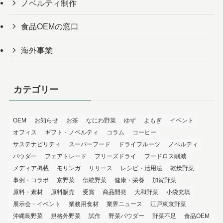
ノベルティ制作
食品OEMの窓口
海外事業
カテゴリー
OEM
お知らせ
お茶
なにわ野菜
ゆず
よもぎ
イベント
オフィス
ギフト・ノベルティ
コラム
コーヒー
サステナビリティ
スーパーフード
ドライフルーツ
ノベルティ
パウダー
フェアトレード
フリーズドライ
フードロス削減
メディア掲載
モリンガ
リリース
レシピ・活用法
乾燥野菜
事例・コラボ
京野菜
伝統野菜
健康・栄養
加賀野菜
原料・素材
原料販売
受賞
商品開発
大和野菜
小袋充填
展示会・イベント
業務用食材
業界ニュース
江戸東京野菜
沖縄島野菜
規格外野菜
試作
野菜パウダー
野菜不足
食品OEM