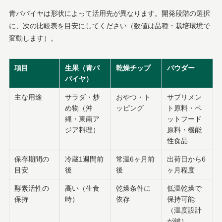
青パパイヤは形状によって活用先が異なります。開発段階の選択
に、次の比較表を目安にしてください（数値は品種・栽培環境で
変動します）。
項目
生果（青パ
乾燥チップ
パウダー
パイヤ）
主な用途
サラダ・炒
おやつ・ト
サプリメン
め物（沖
ッピング
ト原料・ペ
縄・東南ア
ットフード
ジア料理）
原料・機能
性食品
保存期間の
冷蔵1週間前
常温6ヶ月前
出荷日から6
目安
後
後
ヶ月程度
酵素活性の
高い（生食
乾燥条件に
低温乾燥で
保持
時）
依存
保持可能
（温度設計
が鍵）