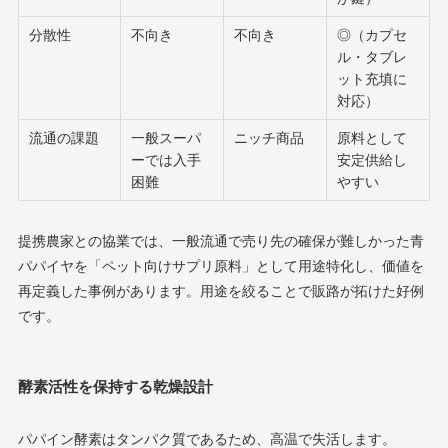
分散性
不向き
不向き
◎（カプセ
ル・タブレ
ット充填に
対応）
流通の課題
一般スーパ
ニッチ商品
原料として
ーでは入手
安定供給し
困難
やすい
提携農家との協業では、一般流通で売り先の確保が難しかった青
パパイヤを「ペット向けサプリ原料」として用途特化し、価値を
再定義した事例があります。用途を絞ることで販路が拓けた好例
です。
酵素活性を保持する乾燥設計
パパイン酵素はタンパク質であるため、高温で失活します。