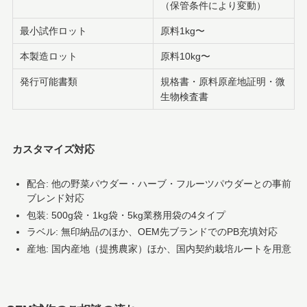
（保管条件により変動）
最小試作ロット
原料1kg〜
本製造ロット
原料10kg〜
発行可能書類
規格書・原料原産地証明・微
生物検査書
カスタマイズ対応
配合: 他の野菜パウダー・ハーブ・フルーツパウダーとの事前
ブレンド対応
包装: 500g袋・1kg袋・5kg業務用袋の4タイプ
ラベル: 無印納品のほか、OEM先ブランドでのPB充填対応
産地: 国内産地（提携農家）ほか、国内契約栽培ルートを用意