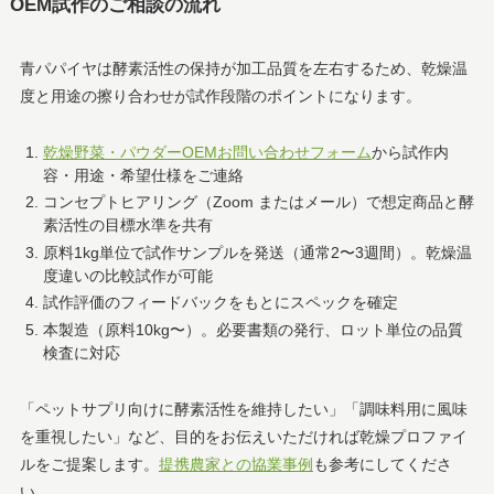
OEM試作のご相談の流れ
青パパイヤは酵素活性の保持が加工品質を左右するため、乾燥温
度と用途の擦り合わせが試作段階のポイントになります。
乾燥野菜・パウダーOEMお問い合わせフォーム
から試作内
容・用途・希望仕様をご連絡
コンセプトヒアリング（Zoom またはメール）で想定商品と酵
素活性の目標水準を共有
原料1kg単位で試作サンプルを発送（通常2〜3週間）。乾燥温
度違いの比較試作が可能
試作評価のフィードバックをもとにスペックを確定
本製造（原料10kg〜）。必要書類の発行、ロット単位の品質
検査に対応
「ペットサプリ向けに酵素活性を維持したい」「調味料用に風味
を重視したい」など、目的をお伝えいただければ乾燥プロファイ
ルをご提案します。
提携農家との協業事例
も参考にしてくださ
い。