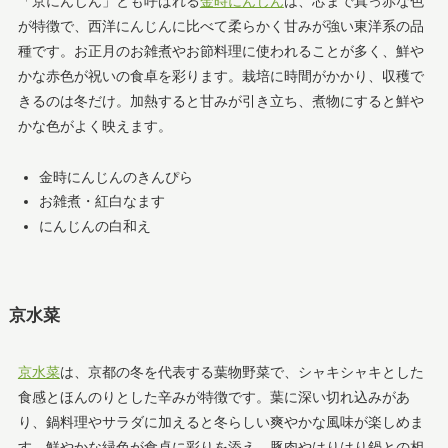
「京にんじん」とも呼ばれる
金時にんじん
は、芯まで真っ赤な色
が特徴で、西洋にんじんに比べて柔らかく甘みが強い東洋系の品
種です。お正月のお雑煮やお節料理に使われることが多く、鮮や
かな赤色が祝いの食卓を彩ります。栽培に時間がかかり、収穫で
きるのは冬だけ。加熱すると甘みが引き立ち、煮物にすると鮮や
かな色がよく映えます。
金時にんじんのきんぴら
お雑煮・紅白なます
にんじんの白和え
京水菜
京水菜
は、京都の冬を代表する葉物野菜で、シャキシャキとした
食感とほんのりとした辛みが特徴です。葉に深い切れ込みがあ
り、鍋料理やサラダに加えると冬らしい爽やかな風味が楽しめま
す。鮮やかな緑色が食卓に彩りを添え、豚肉やはりはり鍋との相