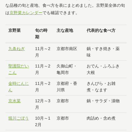
な品種の旬と産地、食べ方を表にまとめました。京野菜全体の旬
は
京野菜カレンダー
でも確認できます。
京野菜
旬の時
主な産地
代表的な食べ方
期
九条ねぎ
11月～2
京都市南区
鍋・すき焼き・薬
月
味
聖護院だい
11月～2
久御山町・
おでん・ふろふき
こん
月
亀岡市
大根
金時にんじ
11月～2
京都府・香
きんぴら・お雑
ん
月
川県
煮・なます
京水菜
12月～3
京都市
鍋・サラダ・漬物
月
堀川ごぼう
10月～1
京都市
肉詰め・含め煮
2月