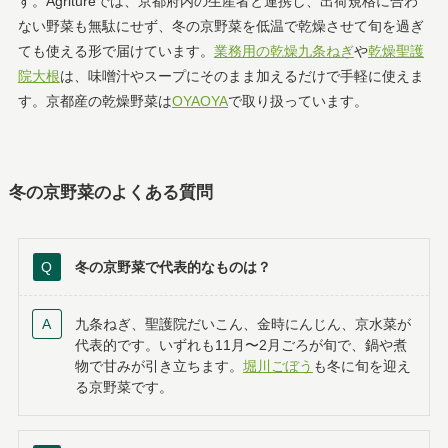
す。Agritureでは、京都府内の生産者と連携し、出荷規格に合わ
ない野菜も無駄にせず、冬の京野菜を低温で乾燥させて旬を過ぎ
ても使える形で届けています。
業務用の乾燥九条ねぎ
や
乾燥聖護
院大根
は、味噌汁やスープにそのまま加えるだけで手軽に使えま
す。京都産の乾燥野菜は
OYAOYA
で取り扱っています。
冬の京野菜のよくある質問
冬の京野菜で代表的なものは？
九条ねぎ、聖護院だいこん、金時にんじん、京水菜が
代表的です。いずれも11月〜2月ごろが旬で、鍋や煮
物で甘みが引き立ちます。
堀川ごぼう
も冬に旬を迎え
る京野菜です。