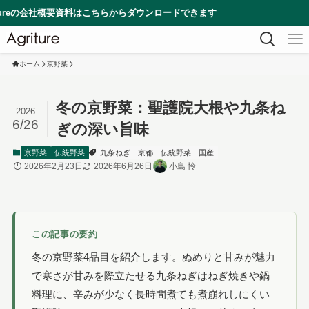
社概要資料はこちらからダウンロードできます
ホーム
京野菜
冬の京野菜：聖護院大根や九条ね
2026
6/26
ぎの深い旨味
京野菜
伝統野菜
九条ねぎ
京都
伝統野菜
国産
2026年2月23日
2026年6月26日
小島 怜
この記事の要約
冬の京野菜4品目を紹介します。ぬめりと甘みが魅力
で寒さが甘みを際立たせる九条ねぎはねぎ焼きや鍋
料理に、辛みが少なく長時間煮ても煮崩れしにくい