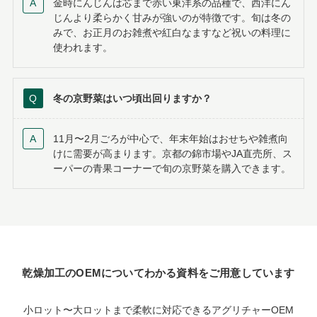
金時にんじんは芯まで赤い東洋系の品種で、西洋にん
じんより柔らかく甘みが強いのが特徴です。旬は冬の
みで、お正月のお雑煮や紅白なますなど祝いの料理に
使われます。
冬の京野菜はいつ頃出回りますか？
11月〜2月ごろが中心で、年末年始はおせちや雑煮向
けに需要が高まります。京都の錦市場やJA直売所、ス
ーパーの青果コーナーで旬の京野菜を購入できます。
乾燥加工のOEMについてわかる資料をご用意しています
小ロット〜大ロットまで柔軟に対応できるアグリチャーOEM