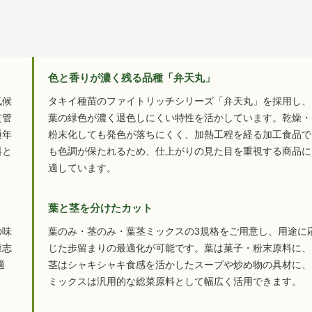
色と香りが濃く残る品種「弁天丸」
気候
タキイ種苗のファイトリッチシリーズ「弁天丸」を採用し、
貫管
葉の緑色が濃く退色しにくい特性を活かしています。乾燥・
通年
粉末化しても発色が落ちにくく、加熱工程を経る加工食品で
料と
も色調が保たれるため、仕上がりの見た目を重視する商品に
。
適しています。
葉と茎を分けたカット
の味
葉のみ・茎のみ・葉茎ミックスの3規格をご用意し、用途に
康志
じた歩留まりの最適化が可能です。葉は菓子・粉末原料に、
適
茎はシャキシャキ食感を活かしたスープや炒め物の具材に、
ミックスは汎用的な総菜原料として幅広く活用できます。