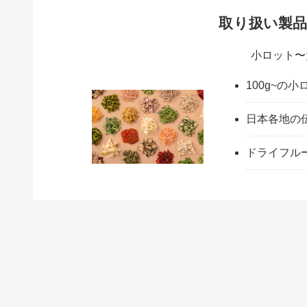
取り扱い製
小ロット〜
100g~の
日本各地の
ドライフル