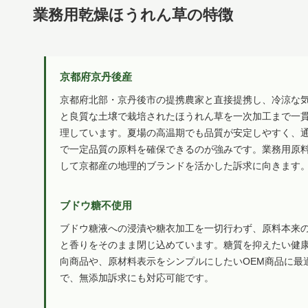
業務用乾燥ほうれん草の特徴
京都府京丹後産
京都府北部・京丹後市の提携農家と直接提携し、冷涼な
と良質な土壌で栽培されたほうれん草を一次加工まで一
理しています。夏場の高温期でも品質が安定しやすく、
で一定品質の原料を確保できるのが強みです。業務用原
して京都産の地理的ブランドを活かした訴求に向きます
ブドウ糖不使用
ブドウ糖液への浸漬や糖衣加工を一切行わず、原料本来
と香りをそのまま閉じ込めています。糖質を抑えたい健
向商品や、原材料表示をシンプルにしたいOEM商品に最
で、無添加訴求にも対応可能です。