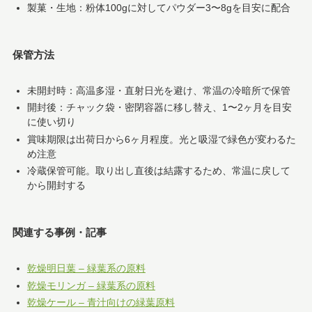
製菓・生地：粉体100gに対してパウダー3〜8gを目安に配合
保管方法
未開封時：高温多湿・直射日光を避け、常温の冷暗所で保管
開封後：チャック袋・密閉容器に移し替え、1〜2ヶ月を目安
に使い切り
賞味期限は出荷日から6ヶ月程度。光と吸湿で緑色が変わるた
め注意
冷蔵保管可能。取り出し直後は結露するため、常温に戻して
から開封する
関連する事例・記事
乾燥明日葉 – 緑葉系の原料
乾燥モリンガ – 緑葉系の原料
乾燥ケール – 青汁向けの緑葉原料