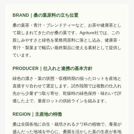
BRAND｜桑の葉原料の立ち位置
桑の葉茶・青汁・ブレンドティーなど、お茶や健康茶とし
て親しまれてきたのが桑の葉です。Agriture社では、この
親しみやすさと緑色を業務用原料に落とし込み、健康茶・
青汁・製菓まで幅広い最終製品に使える素材として提供し
ています。
PRODUCER｜仕入れと連携の基本方針
緑色の濃さ・葉の状態・収穫時期の揃ったロットを産地と
直接すり合わせて選定します。試作段階では複数の仕入れ
先から少量ずつ取り寄せ、乾燥時の緑色保持・味わいで評
価した上で、量産ロットの供給ラインを組みます。
REGION｜主産地の特徴
桑は全国各地に自生・栽培されるクワ科の植物で、養蚕が
盛んだった地域を中心に、桑園を活かした葉の生産が各地