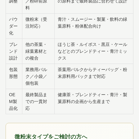
調整
／粉砕前原
の原料まで最終製品に合わせて設計
料
パウ
微粉末（受
青汁・スムージー・製菓・飲料の緑
ダー
注対応）
葉原料・粉体配合向け
化
ブレ
他の茶葉・
ほうじ茶・ルイボス・黒豆・ケール
ンド
緑葉素材と
などとのブレンドティー・青汁ミッ
設計
の複合
クス
包装
業務用バル
茶葉用バルクからティーバッグ・粉
形態
ク／小袋／
末原料用パックまで対応
個包装
OE
最終製品ま
健康茶・ブレンドティー・青汁・製
M製
での一貫対
菓原料の企画から生産まで
品化
応
微粉末タイプをご検討の方へ