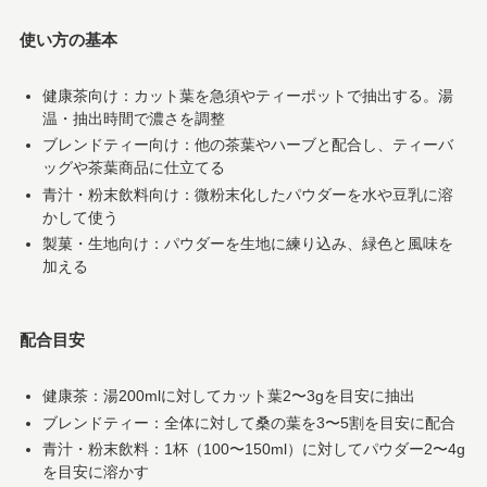
使い方の基本
健康茶向け：カット葉を急須やティーポットで抽出する。湯
温・抽出時間で濃さを調整
ブレンドティー向け：他の茶葉やハーブと配合し、ティーバ
ッグや茶葉商品に仕立てる
青汁・粉末飲料向け：微粉末化したパウダーを水や豆乳に溶
かして使う
製菓・生地向け：パウダーを生地に練り込み、緑色と風味を
加える
配合目安
健康茶：湯200mlに対してカット葉2〜3gを目安に抽出
ブレンドティー：全体に対して桑の葉を3〜5割を目安に配合
青汁・粉末飲料：1杯（100〜150ml）に対してパウダー2〜4g
を目安に溶かす