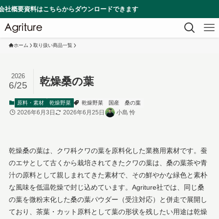
料はこちらからダウンロードできます
ホーム
取り扱い商品一覧
2026
乾燥桑の葉
6/25
原料・素材
乾燥野菜
乾燥野菜
国産
桑の葉
2026年6月3日
2026年6月25日
小島 怜
乾燥桑の葉は、クワ科クワの葉を原料化した業務用素材です。蚕
のエサとして古くから栽培されてきたクワの葉は、桑の葉茶や青
汁の原料として親しまれてきた素材で、その鮮やかな緑色と素朴
な風味を低温乾燥で封じ込めています。Agriture社では、同じ桑
の葉を微粉末化した桑の葉パウダー（受注対応）と併走で展開し
ており、茶葉・カット原料として葉の形状を残したい用途は乾燥