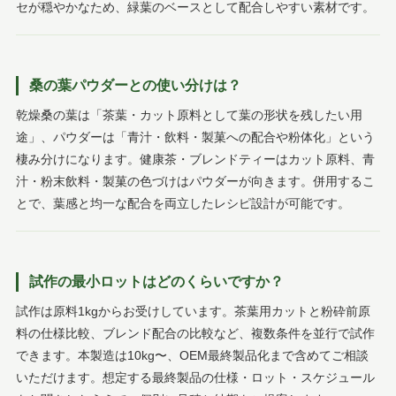
セが穏やかなため、緑葉のベースとして配合しやすい素材です。
桑の葉パウダーとの使い分けは？
乾燥桑の葉は「茶葉・カット原料として葉の形状を残したい用
途」、パウダーは「青汁・飲料・製菓への配合や粉体化」という
棲み分けになります。健康茶・ブレンドティーはカット原料、青
汁・粉末飲料・製菓の色づけはパウダーが向きます。併用するこ
とで、葉感と均一な配合を両立したレシピ設計が可能です。
試作の最小ロットはどのくらいですか？
試作は原料1kgからお受けしています。茶葉用カットと粉砕前原
料の仕様比較、ブレンド配合の比較など、複数条件を並行で試作
できます。本製造は10kg〜、OEM最終製品化まで含めてご相談
いただけます。想定する最終製品の仕様・ロット・スケジュール