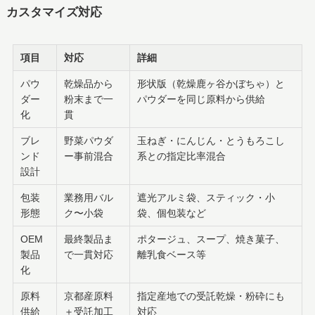
カスタマイズ対応
項目
対応
詳細
パウ
乾燥品から
形状版（乾燥鹿ヶ谷かぼちゃ）と
ダー
粉末まで一
パウダーを同じ原料から供給
化
貫
ブレ
野菜パウダ
玉ねぎ・にんじん・とうもろこし
ンド
ー事前混合
系との指定比率混合
設計
包装
業務用バル
遮光アルミ袋、スティック・小
形態
ク〜小袋
袋、個包装など
OEM
最終製品ま
ポタージュ、スープ、焼き菓子、
製品
で一貫対応
離乳食ベース等
化
原料
京都産原料
指定産地での受託乾燥・粉砕にも
供給
＋受託加工
対応