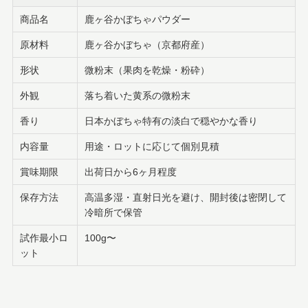
商品名
鹿ヶ谷かぼちゃパウダー
原材料
鹿ヶ谷かぼちゃ（京都府産）
形状
微粉末（果肉を乾燥・粉砕）
外観
落ち着いた黄系の微粉末
香り
日本かぼちゃ特有の淡白で穏やかな香り
内容量
用途・ロットに応じて個別見積
賞味期限
出荷日から6ヶ月程度
保存方法
高温多湿・直射日光を避け、開封後は密閉して
冷暗所で保管
試作最小ロ
100g〜
ット