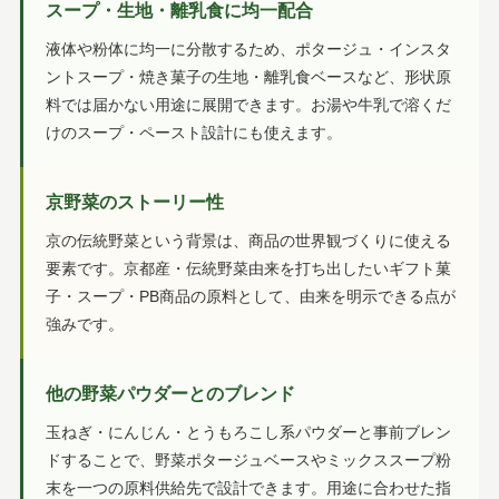
スープ・生地・離乳食に均一配合
液体や粉体に均一に分散するため、ポタージュ・インスタ
ントスープ・焼き菓子の生地・離乳食ベースなど、形状原
料では届かない用途に展開できます。お湯や牛乳で溶くだ
けのスープ・ペースト設計にも使えます。
京野菜のストーリー性
京の伝統野菜という背景は、商品の世界観づくりに使える
要素です。京都産・伝統野菜由来を打ち出したいギフト菓
子・スープ・PB商品の原料として、由来を明示できる点が
強みです。
他の野菜パウダーとのブレンド
玉ねぎ・にんじん・とうもろこし系パウダーと事前ブレン
ドすることで、野菜ポタージュベースやミックススープ粉
末を一つの原料供給先で設計できます。用途に合わせた指