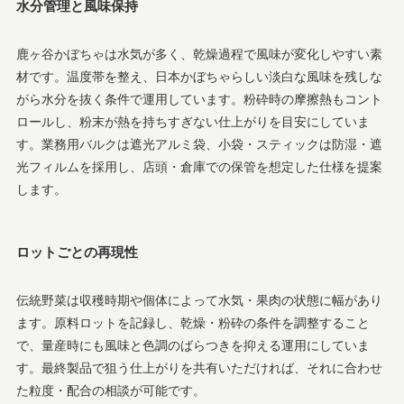
水分管理と風味保持
鹿ヶ谷かぼちゃは水気が多く、乾燥過程で風味が変化しやすい素
材です。温度帯を整え、日本かぼちゃらしい淡白な風味を残しな
がら水分を抜く条件で運用しています。粉砕時の摩擦熱もコント
ロールし、粉末が熱を持ちすぎない仕上がりを目安にしていま
す。業務用バルクは遮光アルミ袋、小袋・スティックは防湿・遮
光フィルムを採用し、店頭・倉庫での保管を想定した仕様を提案
します。
ロットごとの再現性
伝統野菜は収穫時期や個体によって水気・果肉の状態に幅があり
ます。原料ロットを記録し、乾燥・粉砕の条件を調整すること
で、量産時にも風味と色調のばらつきを抑える運用にしていま
す。最終製品で狙う仕上がりを共有いただければ、それに合わせ
た粒度・配合の相談が可能です。