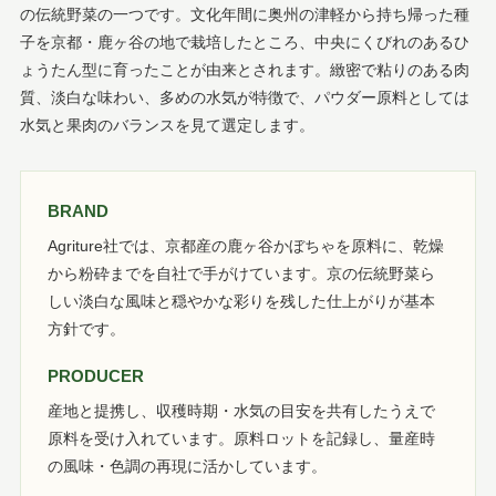
の伝統野菜の一つです。文化年間に奥州の津軽から持ち帰った種
子を京都・鹿ヶ谷の地で栽培したところ、中央にくびれのあるひ
ょうたん型に育ったことが由来とされます。緻密で粘りのある肉
質、淡白な味わい、多めの水気が特徴で、パウダー原料としては
水気と果肉のバランスを見て選定します。
BRAND
Agriture社では、京都産の鹿ヶ谷かぼちゃを原料に、乾燥
から粉砕までを自社で手がけています。京の伝統野菜ら
しい淡白な風味と穏やかな彩りを残した仕上がりが基本
方針です。
PRODUCER
産地と提携し、収穫時期・水気の目安を共有したうえで
原料を受け入れています。原料ロットを記録し、量産時
の風味・色調の再現に活かしています。