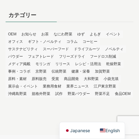
カテゴリー
OEM
お知らせ
お茶
なにわ野菜
ゆず
よもぎ
イベント
オフィス
ギフト・ノベルティ
コラム
コーヒー
サステナビリティ
スーパーフード
ドライフルーツ
ノベルティ
パウダー
フェアトレード
フリーズドライ
フードロス削減
メディア掲載
モリンガ
リリース
レシピ・活用法
乾燥野菜
事例・コラボ
京野菜
伝統野菜
健康・栄養
加賀野菜
原料・素材
原料販売
受賞
商品開発
大和野菜
小袋充填
展示会・イベント
業務用食材
業界ニュース
江戸東京野菜
沖縄島野菜
規格外野菜
試作
野菜パウダー
野菜不足
食品OEM
Japanese
English