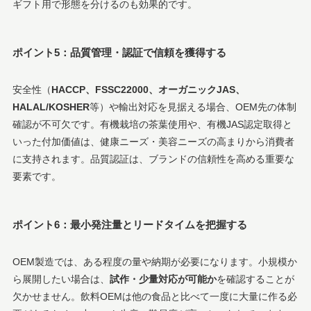
ギフト用で形態を分けるのも効果的です。
ポイント5：品質管理・認証で信頼を獲得する
安全性（
HACCP、FSSC22000、オーガニックJAS、
HALAL/KOSHER
等）や輸出対応を見据える場合、OEM先の体制
確認が不可欠です。有機栽培の茶葉使用や、有機JAS認定取得と
いった付加価値は、健康ニーズ・美容ニーズの高まりから消費者
に支持されます。品質認証は、ブランドの信頼性を高める重要な
要素です。
ポイント6：最小発注量とリードタイムを把握する
OEM製造では、ある程度の量や納期が必要になります。小規模か
ら展開したい場合は、
試作・少量対応が可能か
を確認することが
欠かせません。飲料OEMは他の食品と比べて一度に大量に作る必