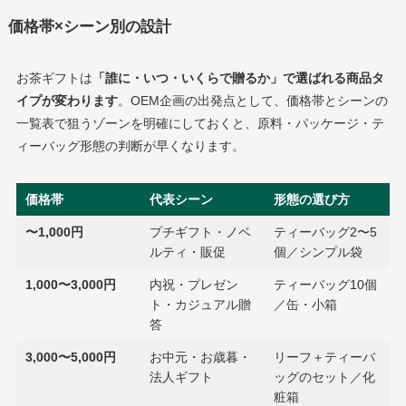
価格帯×シーン別の設計
お茶ギフトは
「誰に・いつ・いくらで贈るか」で選ばれる商品タ
イプが変わります
。OEM企画の出発点として、価格帯とシーンの
一覧表で狙うゾーンを明確にしておくと、原料・パッケージ・テ
ィーバッグ形態の判断が早くなります。
価格帯
代表シーン
形態の選び方
〜1,000円
プチギフト・ノベ
ティーバッグ2〜5
ルティ・販促
個／シンプル袋
1,000〜3,000円
内祝・プレゼン
ティーバッグ10個
ト・カジュアル贈
／缶・小箱
答
3,000〜5,000円
お中元・お歳暮・
リーフ＋ティーバ
法人ギフト
ッグのセット／化
粧箱