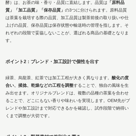
酵）は、お茶の味・香り・品質に直結します。品質は
「原料品
質」「加工品質」「保存品質」
の3つに分けられます。原料品質
は茶葉を栽培する際の品質、加工品質は製茶前後の取り扱いや仕
上げの品質、保存品質は保存状態や輸送時の管理を指します。そ
れぞれの段階で妥協しないことが、選ばれる商品の基礎となりま
す。
ポイント2：ブレンド・加工設計で個性を出す
緑茶、烏龍茶、紅茶では加工工程が大きく異なります。
酸化の度
合い、揉捻、乾燥などの工程を調整
することで、独自の風味を生
み出せます。オリジナルブレンドは、複数の品種の茶葉を合わせ
ることで、どこにもない香りや味わいを実現します。OEM先がブ
レンドや加工設計まで対応できるかを確認し、試作段階で納得い
くまで調整が大切です。