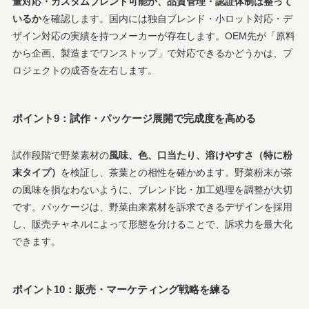
量対応・カスタムブレンド可能か、品質管理・認証体制は整って
いるか
を確認します。国内には独自ブレンド・小ロット対応・デ
ザイン対応の実績を持つメーカーが存在します。OEM先が「原料
から企画、製造までワンストップ」で対応できるかどうかは、プ
ロジェクトの成否を左右します。
ポイント9：試作・パッケージ展開で完成度を高める
試作段階で野菜素材の
風味、色、口当たり、溶けやすさ（特に粉
末タイプ）
を検証し、茶葉との相性を確かめます。野菜粉末が茶
の風味を損なわないように、ブレンド比・加工処理を調整が大切
です。パッケージは、野菜由来素材を訴求できるデザインを採用
し、販売チャネルによって形態を分けることで、訴求力を最大化
できます。
ポイント10：販売・マーケティング戦略を練る