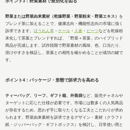
ポイント3：野菜素材で差別化を図る
野菜または野菜由来素材（乾燥野菜・野菜粉末・野菜エキス）
を
ブレンド茶に加えることで、健康志向・機能性志向の市場に強く
訴求できます。
ほうれん草
・
ケール
・
人参
・
ビーツ
などを乾燥粉
末化して茶葉とブレンドすれば、「野菜＋茶葉」のハイブリッド
商品が完成します。試作段階で野菜素材の風味、色、口当たり、
溶けやすさを検証し、茶葉との相性を確かめることが成功の鍵で
す。
ポイント4：パッケージ・形態で訴求力を高める
ティーバッグ、リーフ、ギフト箱、外装袋
など、販売チャネルや
ターゲットに応じた仕様が必要です。市場には数多くの人気商品
が存在するため、思わず手に取りたくなる工夫とこだわりが求め
られます。野菜由来素材を訴求できるデザイン・素材（クラフト
紙・ジッパーバッグ・ギフトボックス）を検討し、日常使い用と