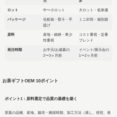
感
象
ロット
中〜小ロット
大ロット・低単価
パッケージ
化粧箱・熨斗・手
ミニ封筒・個別袋
提げ
原料
産地・銘柄・希少
コスト重視・定番
性重視
ブレンド
発注時期
お中元/お歳暮の
イベント/展示会の
2〜3ヶ月前
1〜2ヶ月前
お茶ギフトOEM 10ポイント
ポイント1：原料選定で品質の基礎を築く
茶葉の品種、産地、栽培・摘採時期、加工方法（蒸し、焙煎、発