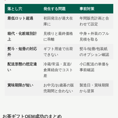
落とし穴
発生する問題
事前対策
最低ロット超過
初回発注が過大在
年間販売計画と合
庫に
わせて設定
箱代・化粧箱別計
見積りと最終価格
中身＋外装のフル
上
に乖離
見積を取る
熨斗・短冊の対応
ギフト用途で出荷
熨斗/短冊/包装紙
外
できない
のオプション確認
配送形態の想定違
冷蔵/常温・直送/
小口配送の単価を
い
倉庫経由でコスト
事前確認
差
賞味期限が短い
お中元/お歳暮の販
製造日・賞味期限
売期間と合わない
から逆算
お茶ギフトOEM成功のまとめ