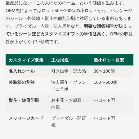
量産品にない「この人のための一品」という価値を生みます。
OEM先によってはロット50〜100個の小ロットから、パッケージ
のシール・外装箱・熨斗の個別印刷に対応している事例もありま
す。ブライダル・内祝・法人周年など、
明確な贈答相手が決まっ
ているシーンほどカスタマイズギフトの単価は高く
、OEMの収益
性が上がりやすい領域です。
カスタマイズ要素
主な用途
最小ロット目安
名入れシール
引き出物・記念品
30〜100個
外装箱の別注
法人周年・ブラン
100〜500個
ドコラボ
熨斗・短冊印刷
お中元・お歳暮・
小ロット可
内祝
メッセージカード
ブライダル・開店
小ロット可
祝