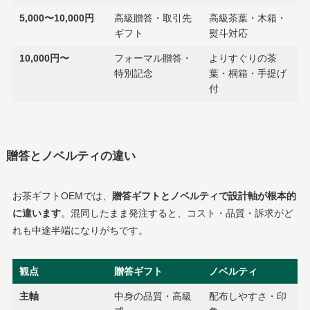
5,000〜10,000円
高級贈答・取引先
高級茶葉・木箱・
ギフト
熨斗対応
10,000円〜
フォーマル贈答・
よりすぐりの茶
特別記念
葉・桐箱・手提げ
付
贈答とノベルティの違い
お茶ギフトOEMでは、
贈答ギフトとノベルティで設計軸が根本的
に違います
。混同したまま発注すると、コスト・品質・訴求がど
れも中途半端になりがちです。
観点
贈答ギフト
ノベルティ
主軸
中身の品質・高級
配布しやすさ・印