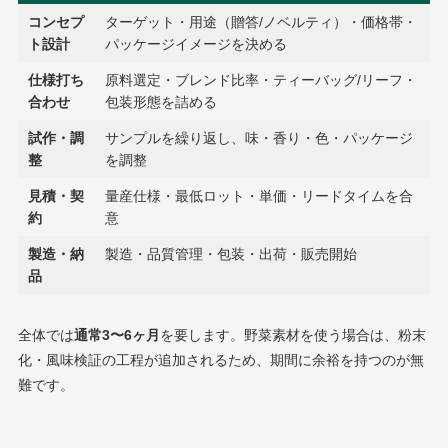
コンセプ
ターゲット・用途（贈答/ノベルティ）・価格帯・
ト設計
パッケージイメージを決める
仕様打ち
原料選定・ブレンド比率・ティーバッグ/リーフ・
合わせ
包装形態を詰める
試作・調
サンプルを繰り返し、味・香り・色・パッケージ
整
を調整
見積・契
量産仕様・最低ロット・単価・リードタイムを合
約
意
製造・納
製造・品質管理・包装・出荷・販売開始
品
全体では
通常3〜6ヶ月
を要します。野菜素材を使う場合は、粉末
化・風味検証の工程が追加されるため、期間に余裕を持つのが無
難です。