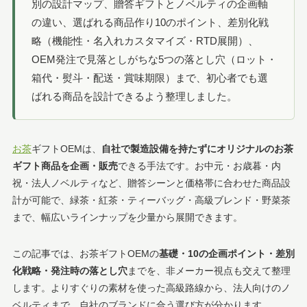
別の設計マップ、贈答ギフトとノベルティの企画軸
の違い、選ばれる商品作り10のポイント、差別化戦
略（機能性・名入れカスタマイズ・RTD展開）、
OEM発注で見落としがちな5つの落とし穴（ロット・
箱代・熨斗・配送・賞味期限）まで、初心者でも選
ばれる商品を設計できるよう整理しました。
お茶
ギフトOEMは、
自社で製造設備を持たずにオリジナルのお茶
ギフト商品を企画・販売
できる手法です。お中元・お歳暮・内
祝・法人ノベルティなど、贈答シーンと価格帯に合わせた商品設
計が可能で、緑茶・紅茶・ティーバッグ・高級ブレンド・野菜茶
まで、幅広いラインナップを少量から展開できます。
この記事では、お茶ギフトOEMの
基礎・10の企画ポイント・差別
化戦略・発注時の落とし穴
までを、非メーカー視点も交えて整理
します。よりすぐりの素材を使った高級路線から、法人向けのノ
ベルティまで、自社のブランドに合う選び方が分かります。