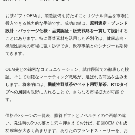
お茶ギフトOEMは、製造設備を持たずにオリジナル商品を市場に
投入できる魅力的な手法です。成功の鍵は、
原料選定・ブレンド
設計・パッケージ仕様・品質認証・販売戦略を一貫して設計
する
ことにあります。特に野菜素材を活用した差別化は、健康志向・
機能性志向の市場に強く訴求でき、既存事業とのシナジーも期待
できます。
OEM先との綿密なコミュニケーション、試作段階での徹底した検
証、そして明確なマーケティング戦略が、選ばれる商品を生み出
します。将来的には、
機能性野菜茶やペット用野菜茶、RTDタイ
プへの展開
も視野に入れることで、さらなる市場拡大が可能で
す。
価格帯×シーンの一覧表、贈答ギフトとノベルティの企画軸の違
い、発注時の5つの落とし穴を押さえておけば、初回OEMでも成
功確率が大きく高まります。あなたのブランドストーリーを、お