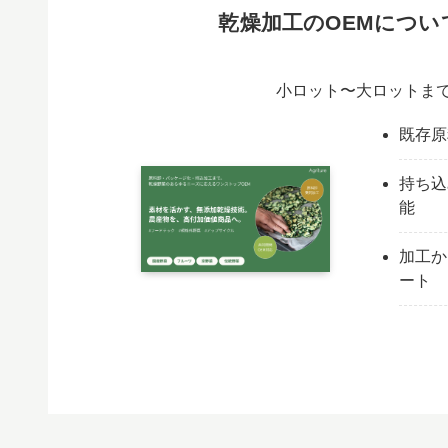
乾燥加工のOEMにつ
小ロット〜大ロットまで
既存原
持ち込
能
加工か
ート