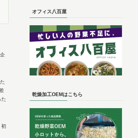
オフィス八百屋
。
企
た
差
乾燥加工OEMはこちら
るた
、初