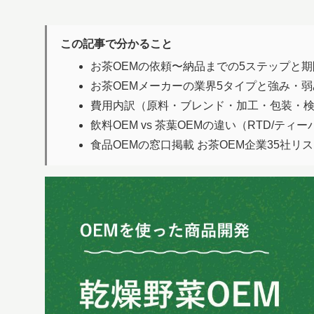
この記事で分かること
お茶OEMの依頼〜納品までの5ステップと
お茶OEMメーカーの業界5タイプと強み・弱
費用内訳（原料・ブレンド・加工・包装・
飲料OEM vs 茶葉OEMの違い（RTD/ティ
食品OEMの窓口掲載 お茶OEM企業35社リ