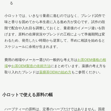
る
小ロットでは、いきなり量産に進むのではなく、ブレンド試作で
味と香りを固めてから本生産に入る進め方が安心です。試作の段
階で配合や入れ目を調整しておくと、量産後のイメージ違いを防
げます。原料の在庫状況やブレンドの工程によって準備期間は変
わるため、発売したい時期から逆算して、早めに相談を始めると
スケジュールに余裕が生まれます。
費用の相場やメーカー選びの一般的な考え方は
お茶OEM価格の相
場
や
お茶OEM製造の依頼方法
にまとめています。薬膳の考え方を
取り入れたブレンドは
薬膳茶OEMの始め方
もご参照ください。
小ロットで使える原料の幅
ハーブティーの原料は、定番のハーブだけではありません。国産