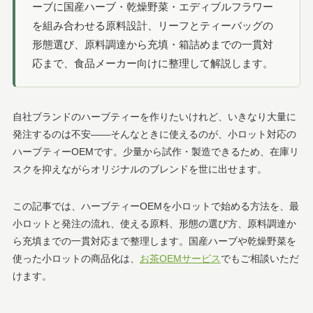
ーブに国産ハーブ・乾燥野菜・エディブルフラワー
を組み合わせる原料設計、リーフとティーバッグの
形態選び、原料調達から充填・箱詰めまでの一貫対
応まで、食品メーカー向けに整理して解説します。
自社ブランドのハーブティーを作りたいけれど、いきなり大量に
発注するのは不安——そんなときに使えるのが、小ロット対応の
ハーブティーOEMです。少量から試作・製造できるため、在庫リ
スクを抑えながらオリジナルのブレンドを世に出せます。
この記事では、ハーブティーOEMを小ロットで始める方法を、最
小ロットと発注の流れ、使える原料、形態の選び方、原料調達か
ら充填までの一貫対応まで整理します。国産ハーブや乾燥野菜を
使った小ロットの商品化は、
お茶OEMサービス
でもご相談いただ
けます。