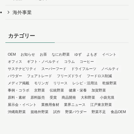
海外事業
カテゴリー
OEM
お知らせ
お茶
なにわ野菜
ゆず
よもぎ
イベント
オフィス
ギフト・ノベルティ
コラム
コーヒー
サステナビリティ
スーパーフード
ドライフルーツ
ノベルティ
パウダー
フェアトレード
フリーズドライ
フードロス削減
メディア掲載
モリンガ
リリース
レシピ・活用法
乾燥野菜
事例・コラボ
京野菜
伝統野菜
健康・栄養
加賀野菜
原料・素材
原料販売
受賞
商品開発
大和野菜
小袋充填
展示会・イベント
業務用食材
業界ニュース
江戸東京野菜
沖縄島野菜
規格外野菜
試作
野菜パウダー
野菜不足
食品OEM