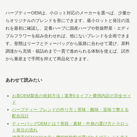
ハーブティーOEMは、小ロット対応のメーカーを選べば、少量か
らオリジナルのブレンドを形にできます。最小ロットと発注の流
れを最初に確認し、定番ハーブに国産ハーブや乾燥野菜・エディ
ブルフラワーを組み合わせれば、他にないブレンドを企画できま
す。形態はリーフとティーバッグから販路に合わせて選び、原料
調達から充填・箱詰めまで一貫で進められる体制を使えば、試作
から量産まで手間を抑えて商品化できます。
あわせて読みたい
お茶OEM製造の依頼方法｜業界5タイプと費用内訳の完全ガイ
ド
ハーブティー ブレンドの作り方｜苦味・酸味・旨味で整える
配合設計
ティーバッグOEMとは？形状・素材・中身の選び方と小ロッ
ト発注の流れ