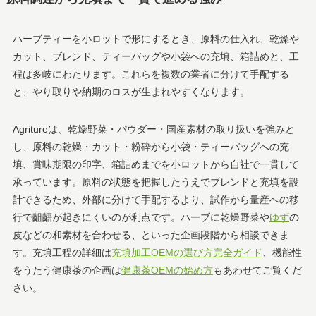
ハーブティーを小ロットで形にするとき、原料の仕入れ、乾燥や
カット、ブレンド、ティーバッグや小袋への充填、箱詰めと、工
程は多岐にわたります。これらを複数の業者に分けて手配する
と、やり取りや納期のロスが生まれやすくなります。
Agritureは、乾燥野菜・パウダー・国産素材の取り扱いを強みと
し、原料の乾燥・カット・粉砕から小袋・ティーバッグへの充
填、賞味期限の印字、箱詰めまでを小ロットから自社で一貫して
承っています。原料の状態を把握したうえでブレンドと充填を設
計できるため、外部に分けて手配するより、試作から量産への移
行で齟齬が起きにくいのが利点です。ハーブに乾燥野菜や
ゆず
の
皮などの和素材を合わせる、といった企画段階から相談できま
す。充填工程の詳細は
充填加工OEMの選び方完全ガイド
、機能性
をうたう健康茶の企画は
健康茶OEMの始め方
もあわせてご覧くだ
さい。