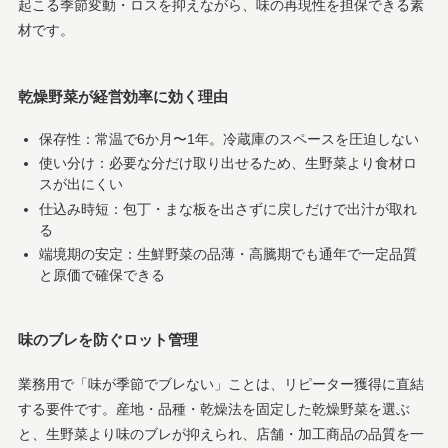
起こる季節変動・ロスを抑えながら、味の再現性を担保できる素
材です。
乾燥野菜が経営効率に効く理由
保存性：常温で6か月〜1年。冷蔵庫のスペースを圧迫しない
使い分け：必要な分だけ取り出せるため、生野菜より食材ロ
スが出にくい
仕込み時短：包丁・まな板を出さずに戻しだけで出汁が取れ
る
端境期の安定：生鮮野菜の品薄・高騰期でも通年で一定品質
と原価で確保できる
味のブレを防ぐロット管理
業務用で「味が季節でブレない」ことは、リピーター獲得に直結
する要件です。産地・品種・乾燥法を固定した乾燥野菜を選ぶ
と、生野菜より味のブレが抑えられ、店舗・加工商品の品質を一