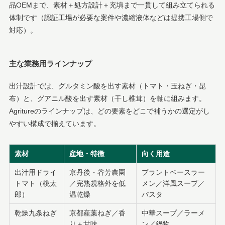
品OEMまで、素材＋処方設計＋充填まで一貫して組み立てられる
体制です（認証工場が必要な案件や濃縮液体などは提携工場側で
対応）。
主な業務用ラインナップ
出汁設計では、グルタミン酸を出す素材（トマト・玉ねぎ・昆
布）と、グアニル酸を出す素材（干し椎茸）を軸に組みます。
Agritureのラインナップは、どの要素をどこで補うかの選定がし
やすい構成で揃えています。
素材
産地・特徴
向く用途
出汁用ドライ
京丹後・谷芳農園
プラントベースラー
トマト（桃太
／完熟規格外を低
メン／洋風スープ／
郎）
温乾燥
パスタ
乾燥九条ねぎ
京都産葉ねぎ／香
中華スープ／ラーメ
り＋甘味
ン／鍋物