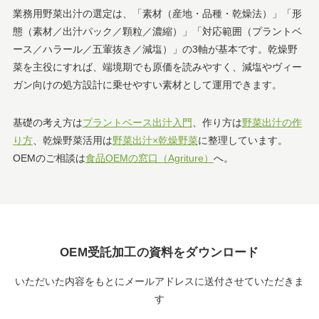
業務用野菜出汁の選定は、「素材（産地・品種・乾燥法）」「形
態（素材／出汁パック／顆粒／濃縮）」「対応範囲（プラントベ
ース／ハラール／五葷抜き／減塩）」の3軸が基本です。乾燥野
菜を主役にすれば、端境期でも原価を読みやすく、減塩やヴィー
ガン向けの処方設計に乗せやすい素材として運用できます。
基礎の考え方は
プラントベース出汁入門
、作り方は
野菜出汁の作
り方
、乾燥野菜活用は
野菜出汁×乾燥野菜
に整理しています。
OEMのご相談は
食品OEMの窓口（Agriture）
へ。
OEM受託加工の資料をダウンロード
いただいた内容をもとにメールアドレスに送付させていただきま
す