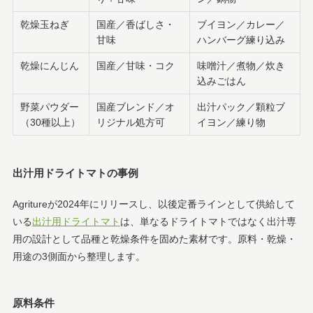
乾燥玉ねぎ
国産／香ばしさ・
ブイヨン／カレー／
甘味
ハンバーグ練り込み
乾燥にんじん
国産／甘味・コク
味噌汁／煮物／炊き
込みごはん
野菜パウダー
国産ブレンド／オ
出汁パック／顆粒ブ
（30種以上）
リジナル処方可
イヨン／練り物
出汁用ドライトマトの事例
Agritureが2024年にリリースし、以後定番ラインとして供給して
いる
出汁用ドライトマト
は、単なるドライトマトではなく出汁専
用の設計として品種と乾燥条件を固めた素材です。原料・乾燥・
用途の3側面から整理します。
原料条件