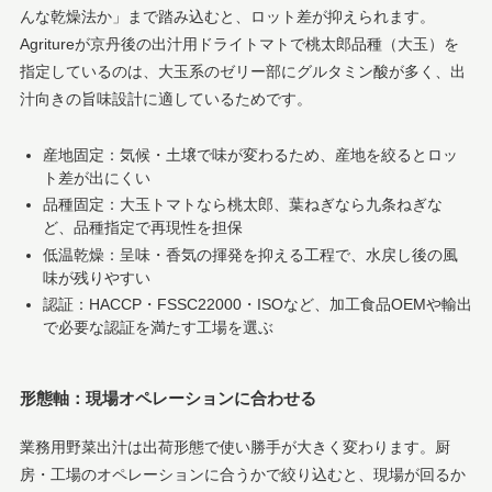
んな乾燥法か」まで踏み込むと、ロット差が抑えられます。
Agritureが京丹後の出汁用ドライトマトで桃太郎品種（大玉）を
指定しているのは、大玉系のゼリー部にグルタミン酸が多く、出
汁向きの旨味設計に適しているためです。
産地固定：気候・土壌で味が変わるため、産地を絞るとロッ
ト差が出にくい
品種固定：大玉トマトなら桃太郎、葉ねぎなら九条ねぎな
ど、品種指定で再現性を担保
低温乾燥：呈味・香気の揮発を抑える工程で、水戻し後の風
味が残りやすい
認証：HACCP・FSSC22000・ISOなど、加工食品OEMや輸出
で必要な認証を満たす工場を選ぶ
形態軸：現場オペレーションに合わせる
業務用野菜出汁は出荷形態で使い勝手が大きく変わります。厨
房・工場のオペレーションに合うかで絞り込むと、現場が回るか