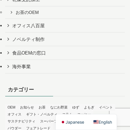
お茶のOEM
オフィス八百屋
ノベルティ制作
食品OEMの窓口
海外事業
カテゴリー
OEM
お知らせ
お茶
なにわ野菜
ゆず
よもぎ
イベント
オフィス
ギフト・ノベルティ
コラム
コーヒー
サステナビリティ
スーパーフード
ドライフルーツ
ノベルティ
Japanese
English
パウダー
フェアトレード
フリーズドライ
フードロス削減