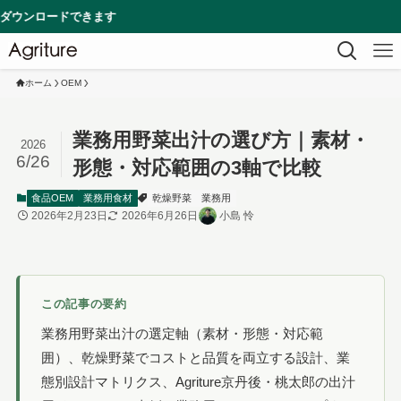
できます
ホーム
OEM
業務用野菜出汁の選び方｜素材・
2026
6/26
形態・対応範囲の3軸で比較
食品OEM
業務用食材
乾燥野菜
業務用
2026年2月23日
2026年6月26日
小島 怜
この記事の要約
業務用野菜出汁の選定軸（素材・形態・対応範
囲）、乾燥野菜でコストと品質を両立する設計、業
態別設計マトリクス、Agriture京丹後・桃太郎の出汁