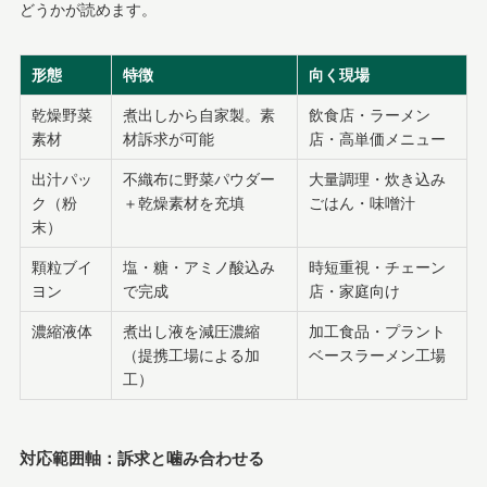
どうかが読めます。
形態
特徴
向く現場
乾燥野菜
煮出しから自家製。素
飲食店・ラーメン
素材
材訴求が可能
店・高単価メニュー
出汁パッ
不織布に野菜パウダー
大量調理・炊き込み
ク（粉
＋乾燥素材を充填
ごはん・味噌汁
末）
顆粒ブイ
塩・糖・アミノ酸込み
時短重視・チェーン
ヨン
で完成
店・家庭向け
濃縮液体
煮出し液を減圧濃縮
加工食品・プラント
（提携工場による加
ベースラーメン工場
工）
対応範囲軸：訴求と噛み合わせる