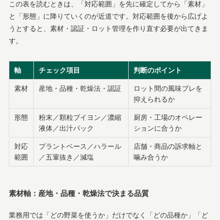
この表を読むときは、「対応範囲」を先に確定してから「素材」
と「形態」に降りていくのが近道です。対応範囲を後から広げよ
うとすると、素材・認証・ロット管理を作り直す必要が出てきま
す。
軸
チェック項目
判断のポイント
素材
産地・品種・乾燥法・認証
ロット間の風味ブレを
抑えられるか
形態
粉末／顆粒ブイヨン／濃縮
厨房・工場のオペレー
液体／出汁パック
ションに合うか
対応
プラントベース／ハラール
店舗・商品の訴求軸と
範囲
／五葷抜き／減塩
噛み合うか
素材軸：産地・品種・乾燥法で決まる品質
業務用では「どの野菜を使うか」だけでなく「どの品種か」「ど