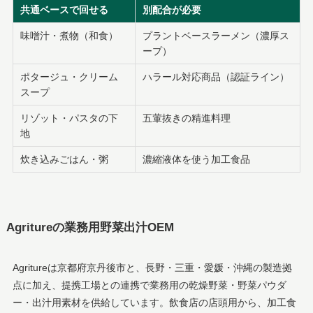
共通ベースで回せる
別配合が必要
味噌汁・煮物（和食）
プラントベースラーメン（濃厚ス
ープ）
ポタージュ・クリーム
ハラール対応商品（認証ライン）
スープ
リゾット・パスタの下
五葷抜きの精進料理
地
炊き込みごはん・粥
濃縮液体を使う加工食品
Agritureの業務用野菜出汁OEM
Agritureは京都府京丹後市と、長野・三重・愛媛・沖縄の製造拠
点に加え、提携工場との連携で業務用の乾燥野菜・野菜パウダ
ー・出汁用素材を供給しています。飲食店の店頭用から、加工食