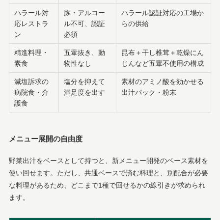
ハラール対
豚・アルコー
ハラール認証対応の工場か
応レストラ
ル不可、認証
らの供給
ン
必須
精進料理・
五葷抜き、動
昆布＋干し椎茸＋乾燥にん
素食
物性なし
じんなど五葷不使用の構成
減塩訴求の
塩分を抑えて
素材のアミノ酸を効かせる
病院食・介
満足度を出す
出汁パック・粉末
護食
メニュー展開の自由度
野菜出汁をベースとして持つと、新メニュー開発のベース素材を
使い回せます。ただし、共通ベースで済む料理と、別配合が必要
な料理があるため、どこまで1種で回せるかの線引きが求められ
ます。