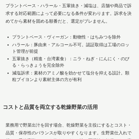
プラントベース・ハラール・五葷抜き・減塩は、店舗や商品で訴
求する対応範囲によって必要になる条件が変わります。訴求を決
めてから素材を固める順番だと、選定がブレません。
プラントベース・ヴィーガン：動物性・はちみつを除外
ハラール：豚由来・アルコール不可。認証取得は工場のロッ
ト管理が前提
五葷抜き（精進・台湾素食）：ニラ・ねぎ・にんにく・のび
る・らっきょうを完全除外
減塩訴求：素材のアミノ酸を効かせて塩分を抑える設計。顆
粒ブイヨンより素材主体の方が有利
コストと品質を両立する乾燥野菜の活用
業務用で野菜出汁を回す場合、乾燥野菜を主役にするとコスト・
品質・保存性のバランスが取りやすくなります。生野菜仕入れで