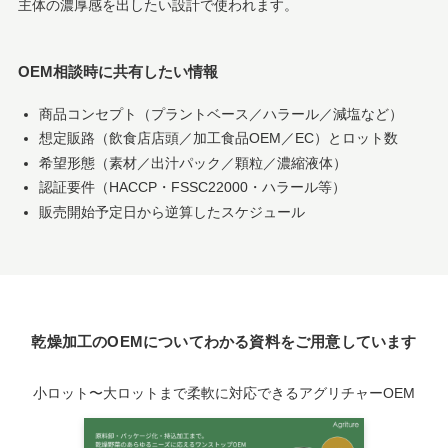
主体の濃厚感を出したい設計で使われます。
OEM相談時に共有したい情報
商品コンセプト（プラントベース／ハラール／減塩など）
想定販路（飲食店店頭／加工食品OEM／EC）とロット数
希望形態（素材／出汁パック／顆粒／濃縮液体）
認証要件（HACCP・FSSC22000・ハラール等）
販売開始予定日から逆算したスケジュール
乾燥加工のOEMについてわかる資料をご用意しています
小ロット〜大ロットまで柔軟に対応できるアグリチャーOEM