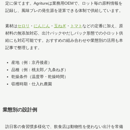
定に保てます。Agritureは業務用OEMで、ロット毎の原料情報を
記録し、風味ブレの発生源を逆算できる体制で供給しています。
素材は
セロリ
・
にんじん
・
玉ねぎ
・
トマト
などの定番に加え、原
材料の無添加対応、出汁パックやだしパック形態での小ロット供
給にも対応可能です。おすすめの組み合わせや業態別の活用も本
記事で整理します。
産地（例：京丹後産）
品種（例：桃太郎／九条ねぎ）
乾燥条件（温度帯・乾燥時間）
収穫時期・仕入れ農園
業態別の設計例
訪日客の食習慣多様化で、飲食店は動物性を使わない出汁を常備