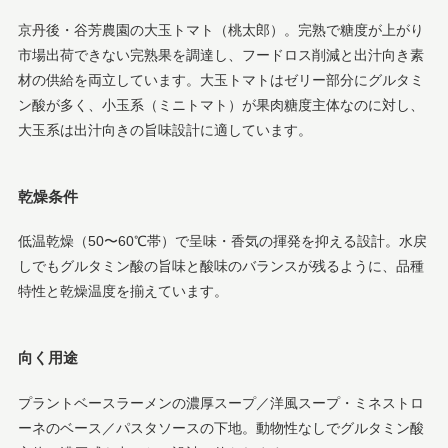
京丹後・谷芳農園の大玉トマト（桃太郎）。完熟で糖度が上がり
市場出荷できない完熟果を調達し、フードロス削減と出汁向き素
材の供給を両立しています。大玉トマトはゼリー部分にグルタミ
ン酸が多く、小玉系（ミニトマト）が果肉糖度主体なのに対し、
大玉系は出汁向きの旨味設計に適しています。
乾燥条件
低温乾燥（50〜60℃帯）で呈味・香気の揮発を抑える設計。水戻
しでもグルタミン酸の旨味と酸味のバランスが残るように、品種
特性と乾燥温度を揃えています。
向く用途
プラントベースラーメンの濃厚スープ／洋風スープ・ミネストロ
ーネのベース／パスタソースの下地。動物性なしでグルタミン酸