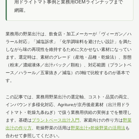
用ドライトマト事例と業務用OEMラインナップまで
網羅。
業務用の野菜出汁は、飲食店・加工メーカーが「ヴィーガン／ハ
ラール対応」「減塩訴求」「化学調味料を避けたい設計」を満た
しながら味の再現性を維持するために欠かせない素材になってい
ます。選定時は、素材のグレード（産地・品種・乾燥法）、形態
（粉末／濃縮液体／出汁パック／顆粒）、対応範囲（プラントベ
ース／ハラール／五葷抜き／減塩）の3軸で比較するのが基本で
す。
この記事では、業務用野菜出汁の選定軸、コスト・品質の両立、
インバウンド多様化対応、Agritureが京丹後産素材（出汁用ドラ
イトマト・乾燥九条ねぎ）で扱う業務用供給の実例までを整理し
ます。基礎は
プラントベース出汁入門
、家庭向けの作り方は
野菜
出汁の作り方
、乾燥野菜の活用は
野菜出汁×乾燥野菜の活用法
も
合わせて参照してください。