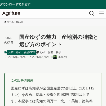
ます
ホーム
OEM
国産ゆずの魅力｜産地別の特徴と
2026
6/26
選び方のポイント
お茶
ゆず
食品OEM
ゆず
国産
柚子
2026年2月24日
2026年6月26日
小島 怜
この記事の要約
国産ゆずは高知県が全国生産量の5割以上（1万1,112
トン）を占め、徳島・愛媛と四国3県で8割以上で
す。本記事では高知の四万十・北川・馬路、徳島鳴