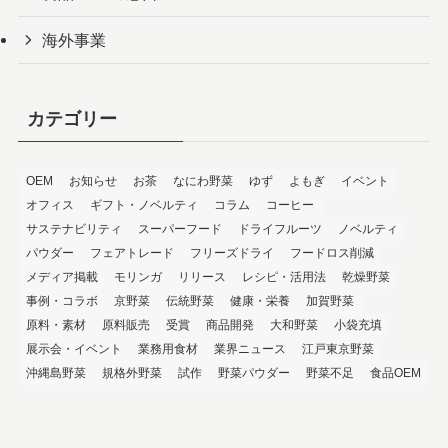
海外事業
カテゴリー
OEM
お知らせ
お茶
なにわ野菜
ゆず
よもぎ
イベント
オフィス
ギフト・ノベルティ
コラム
コーヒー
サステナビリティ
スーパーフード
ドライフルーツ
ノベルティ
パウダー
フェアトレード
フリーズドライ
フードロス削減
メディア掲載
モリンガ
リリース
レシピ・活用法
乾燥野菜
事例・コラボ
京野菜
伝統野菜
健康・栄養
加賀野菜
原料・素材
原料販売
受賞
商品開発
大和野菜
小袋充填
展示会・イベント
業務用食材
業界ニュース
江戸東京野菜
沖縄島野菜
規格外野菜
試作
野菜パウダー
野菜不足
食品OEM