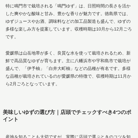
特に鳴門市で栽培される「鳴門ゆず」は、日照時間の長さを活か
した爽やかな酸味と甘み、豊かな香りが魅力です。徳島県では、
ゆずジュースやお酒、調味料などの加工品製造も盛んで、ゆずの
多様な楽しみ方を提案しています。収穫時期は10月から12月ごろ
です。
愛媛県は山岳地帯が多く、良質な水を使って栽培されるため、新
鮮で高品質なゆずが育ちます。主に八幡浜市や宇和島市で栽培が
盛んで、「伊予柚」「白井大町柚」などの品種が有名です。多様
な品種が栽培されているのが愛媛県の特徴で、収穫時期は11月か
ら2月ごろとなっています。
美味しいゆずの選び方｜店頭でチェックすべき4つのポ
イント
産地を知ることも大切ですが、実際に店頭で選ぶときのコツを知