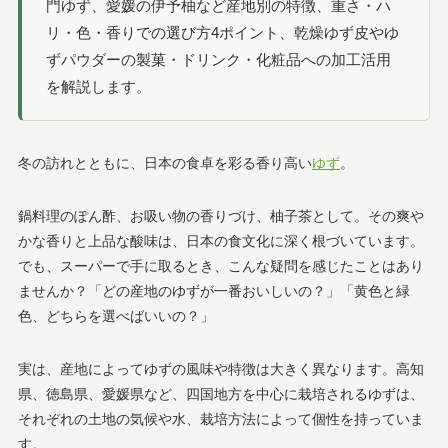
門ゆず、愛媛の伊予柚など産地別の特徴、重さ・ハ
リ・色・香りでの選び方4ポイント、乾燥ゆず皮やゆ
ずパウダーの製菓・ドリンク・化粧品への加工活用
を解説します。
冬の訪れとともに、日本の食卓を彩る香り高い
ゆず
。
鍋料理のぽん酢、お吸い物の香りづけ、柚子茶として。その爽や
かな香りと上品な酸味は、日本の食文化に深く根づいています。
でも、スーパーで手に取るとき、こんな疑問を感じたことはあり
ませんか？「どの産地のゆずが一番おいしいの？」「黄色と緑
色、どちらを選べばいいの？」
実は、産地によってゆずの風味や特徴は大きく異なります。高知
県、徳島県、愛媛県など、四国地方を中心に栽培されるゆずは、
それぞれの土地の気候や水、栽培方法によって個性を持っていま
す。