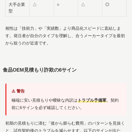
大手企業
△
○
△
◎
型
相性は「技術力」や「実績数」より商品化スピードに直結しま
す。発注者が自分のタイプを理解し、合うメーカータイプを最初
から狙うのが近道です。
食品OEM見積もり詐欺の6サイン
⚠️ 警告
極端に安い見積もりや曖昧な内訳は
トラブル予備軍
。契約
前に6サインを必ず確認してください。
初期の見積もりに潜む「後から膨らむ費用」のパターンを見抜く
と、試作契約後のトラブルを減らせます。以下のサインが出た