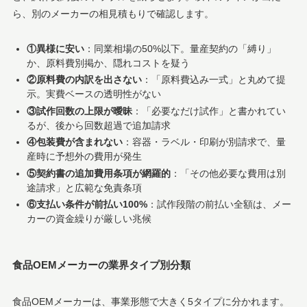
ら、別のメーカーの相見積もりで確認します。
①異様に安い
：同業相場の50%以下。量産契約の「縛り」
か、原料費別掲か、隠れコストを疑う
②原料費の内訳を出さない
：「原料費込み一式」と丸めて提
示。実費ベースの透明性がない
③試作回数の上限が曖昧
：「必要なだけ試作」と書かれてい
るが、後から回数超過で追加請求
④包装費が含まれない
：容器・ラベル・印刷が別請求で、量
産時に予想外の費用が発生
⑤契約書の追加費用条項が網羅的
：「その他必要な費用は別
途請求」と広範な免責条項
⑥支払い条件が前払い100%
：試作段階の前払い全額は、メー
カーの資金繰りが厳しい兆候
食品OEMメーカーの業界タイプ別分類
食品OEMメーカーは、事業形態で大きく5タイプに分かれます。