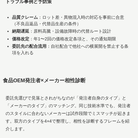
トラブル事例と予防策
品質クレーム
：ロット差・異物混入時の対応を事前に合意
（不良品返品・代替品生産の条件）
納期遅延
：原料高騰・設備故障時の代替ルート設計
価格改定
：年1〜2回の価格改定条項と、その通知期限
委託先の配合流用
：自社配合で他社への横展開を禁止する条
項を入れる
食品OEM発注者×メーカー相性診断
委託先選びで見落とされがちなのが「発注者自身のタイプ」と
「メーカーのタイプ」のマッチング。同じ技術水準でも、発注者
のスタイルに合わないメーカーは試作段階でミスマッチが起きま
す。双方のタイプを4×4で整理し、相性を診断するフレームを紹
介します。