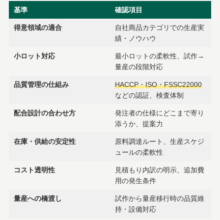
基準
確認項目
得意領域の適合
自社商品カテゴリでの生産実
績・ノウハウ
小ロット対応
最小ロットの柔軟性、試作→
量産の段階対応
品質管理の仕組み
HACCP・ISO・FSSC22000
などの認証、検査体制
配合設計の合わせ方
発注者の仕様にどこまで寄り
添うか、提案力
在庫・供給の安定性
原料調達ルート、生産スケジ
ュールの柔軟性
コスト透明性
見積もり内訳の明示、追加費
用の発生条件
量産への橋渡し
試作から量産移行時の品質維
持・設備対応