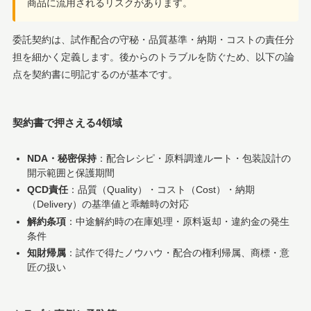
商品に流用されるリスクがあります。
委託契約は、試作配合の守秘・品質基準・納期・コストの責任分
担を細かく定義します。後からのトラブルを防ぐため、以下の論
点を契約書に明記するのが基本です。
契約書で押さえる4領域
NDA・秘密保持
：配合レシピ・原料調達ルート・包装設計の
開示範囲と保護期間
QCD責任
：品質（Quality）・コスト（Cost）・納期
（Delivery）の基準値と乖離時の対応
解約条項
：中途解約時の在庫処理・原料返却・違約金の発生
条件
知財帰属
：試作で得たノウハウ・配合の権利帰属、商標・意
匠の扱い