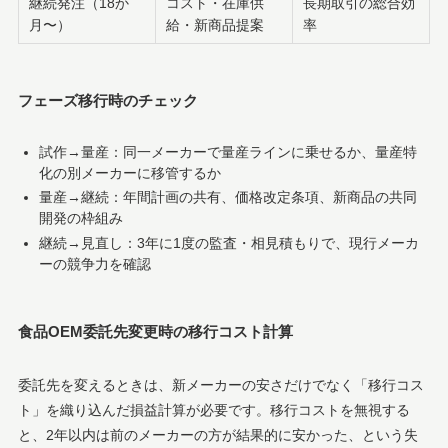
継続発注（18か
コスト・在庫供
長期取引の総合効
月〜）
給・新商品提案
率
フェーズ移行時のチェック
試作→量産：同一メーカーで量産ラインに乗せるか、量産特
化の別メーカーに移管するか
量産→継続：年間計画の共有、価格改定条項、新商品の共同
開発の枠組み
継続→見直し：3年に1度の監査・相見積もりで、現行メーカ
ーの競争力を確認
食品OEM委託先変更時の移行コスト計算
委託先を変えるときは、新メーカーの安さだけでなく「移行コス
ト」を織り込んだ損益計算が必要です。移行コストを無視する
と、2年以内は前のメーカーの方が結果的に安かった、という失