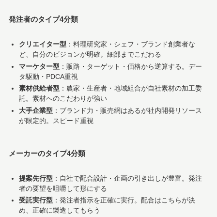
発注者のタイプ4分類
クリエイター型
：料理研究家・シェフ・ブランド創業者な
ど、自分のビジョンが明確。細部までこだわる
マーケター型
：販路・ターゲット・価格から逆算する。デー
タ駆動・PDCA重視
素材供給者型
：農家・生産者・地域組合が自社素材の加工委
託。素材へのこだわりが強い
大手企業型
：ブランド力・販売網はあるが社内開発リソース
が限定的。スピード重視
メーカーのタイプ4分類
提案先行型
：自社で配合設計・企画の引き出しが豊富。発注
者の要望を咀嚼して形にする
受託実行型
：発注者指示を正確に実行。配合はこちらが決
め、正確に製造してもらう