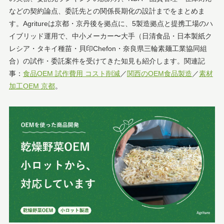
などの契約論点、委託先との関係長期化の設計までをまとめま
す。Agritureは京都・京丹後を拠点に、5製造拠点と提携工場のハ
イブリッド運用で、中小メーカー〜大手（日清食品・日本製紙ク
レシア・タキイ種苗・貝印Chefon・奈良県三輪素麺工業協同組
合）の試作・委託案件を受けてきた知見も紹介します。関連記
事：
食品OEM 試作費用 コスト削減
／
関西のOEM食品製造
／
素材
加工OEM 京都
。