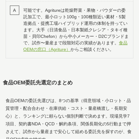
可能です。Agritureは乾燥野菜・果物・パウダーの委
託加工で、最小ロット100g・100種類近い素材・5製
造拠点・提携工場ハイブリッド運用の体制を持ってい
ます。大手（日清食品・日本製紙クレシア・タキイ種
苗・貝印Chefon）から中小メーカー・D2Cブランドま
で、試作〜量産まで段階対応の実績があります。
食品
OEMの窓口（Agriture）
からご相談ください。
食品OEM委託先選定のまとめ
食品OEMの委託先選びは、8つの基準（得意領域・小ロット・品
質管理・配合合わせ・在庫供給・コスト・量産橋渡し・長期安
心）と、ランキングに頼らない個別判断で決めます。現場見学7
項目、契約書NDA・QCD・解約条項、関係長期化の5行動まで押
さえて、試作から量産まで安心して組める委託先を探すのが、食