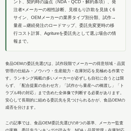
ント、契約時の論点（NDA・QCD・解約条項）、発
注者×メーカーの相性診断、見積もり詐欺を見抜く6
サイン、OEMメーカーの業界タイプ別分類、試作→
量産→継続発注のロードマップ、委託先変更時の移
行コスト計算、Agritureを委託先として選ぶ場合の情
報まで。
食品OEMの委託先選びは、試作段階でメーカーの得意領域・品質
管理の仕組み・ノウハウ・生産能力・在庫対応を見極める作業で
す。ランキング掲載の多いメーカーが必ずしも自社に合うとは限
らず、「配合提案の合わせ方」「試作から量産への橋渡し」「ト
ラブル時の対応」まで含めた全体像で判断する必要があります。
安心して長期的に組める委託先を見つけられるかが、食品OEMの
成否を分けます。
この記事では、食品OEM委託先選びの8つの基準、メーカー監査
の実務、委託先ランキングの読み方、NDA・品質管理・在庫対応