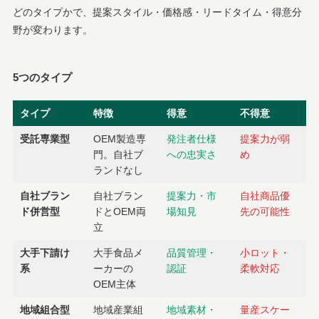
どのタイプかで、提案スタイル・価格感・リードタイム・得意分
野が変わります。
5つのタイプ
タイプ
特徴
得意
不得意
受託専業型
OEM製造専
発注者仕様
提案力が弱
門。自社ブ
への忠実さ
め
ランドなし
自社ブラン
自社ブラン
提案力・市
自社商品優
ド併営型
ドとOEM両
場知見
先の可能性
立
大手下請け
大手食品メ
品質管理・
小ロット・
系
ーカーの
認証
柔軟対応
OEM主体
地域組合型
地域産業組
地域素材・
量産スケー