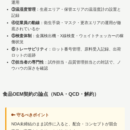
運用
③温湿度管理
：生産エリア・保管エリアの温湿度計の設置と
記録
④従業員の動線
：衛生手袋・マスク・更衣エリアの運用が徹
底されているか
⑤検査体制
：金属検出機・X線検査・ウェイトチェッカーの稼
働状況
⑥トレーサビリティ
：ロット番号管理、原料受入記録、出荷
ロットの追跡
⑦担当者の専門性
：試作担当・品質管理担当との対話で、ノ
ウハウの深さを確認
食品OEM契約の論点（NDA・QCD・解約）
🔑 守るべきポイント
NDA未締結のまま試作に入ると、配合・コンセプトが競合