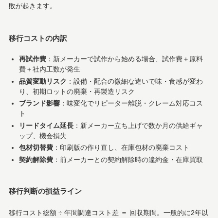
敗が起きます。
移行コストの内訳
再試作費
：新メーカーで試作から始める場合、試作費＋原料
費＋社内工数が発生
品質変動リスク
：設備・配合の微細な違いで味・食感が変わ
り、初期ロットの廃棄・再製造リスク
ブランド影響
：味変化でリピーター離脱・クレーム対応コス
ト
リードタイム延長
：新メーカー立ち上げで数か月の供給ギャ
ップ、機会損失
包材切替費
：印刷版の作り直し、在庫包材の廃棄コスト
契約解除費
：前メーカーとの契約解除時の違約金・在庫買取
移行判断の損益ライン
移行コスト総額 ÷ 年間調達コスト差 ＝ 回収期間。一般的に2年以