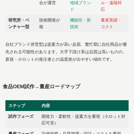
合が運営
地域ブラン
ル・遠隔対
ド
応
研究所・ベ
技術開発が
機能性・新
量産実績・
ンチャー型
核
技術
コスト
自社ブランド併営型は提案力が高い反面、繁忙期に自社商品が優
先される可能性があります。大手下請け系は品質は高いものの、
新規・小ロットの発注者との温度差が出やすい傾向です。
食品OEM試作→量産ロードマップ
ステップ
内容
試作フェーズ
開発力・柔軟性・提案力を重視（小ロット対
応可否）
量産フェーズ
設備規模・品質管理・認証・コストを重視