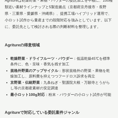
Agritureは乾燥野菜・果物・パウダーの委託加工を中核に、100種
類近い素材ラインナップと5製造拠点（京都府京丹後市・長野
県・三重県・愛媛県・沖縄県）、提携工場ハイブリッド運用で、
小ロット試作から量産までの段階対応を強みとしています。以下
に、委託先として検討される際の判断材料を整理します。
Agritureの得意領域
乾燥野菜・ドライフルーツ・パウダー
：低温乾燥45℃を標準
条件に、色・呈味・香気を残す加工
規格外野菜のアップサイクル
：形状規格外の野菜・果物を乾
燥加工し、原料費を抑えつつフードロス訴求を両立
京野菜・伝統野菜
：九条ねぎ・聖護院大根・万願寺とうがら
し等の京都産素材の安定調達
最小ロット100g対応
：粉末・パウダーの小ロット試作が可能
Agritureで対応している委託案件ジャンル