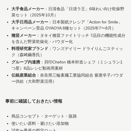
大手食品メーカー
：日清食品「日清ラ王」6味わい向け乾燥野
菜セット（2025年10月）
大手日用品メーカー
：日本製紙クレシア「Action for Smile」
キャンペーン景品 OYAOYA 8種セット（2025年7〜8月）
種苗メーカー
：タキイ種苗ファイトリッチ 7品目の機能性成分
を含んだ野菜乾燥化・パウダー化
料理研究家ブランド
：ワンズデイリー ドライりんごスティッ
ク（森崎繭香氏）
グループ内連携
：貝印Chefon 橋本幹造シェフ（ミシュラン1
つ星）8品レシピ動画用素材
伝統産業組合
：奈良県三輪素麺工業協同組合 紫唐辛子パウダ
ー供給（大和野菜活用）
事前に確認しておきたい情報
商品コンセプト・ターゲット・販路
使いたい原料・避けたい添加物
試作〜量産の想定ロット