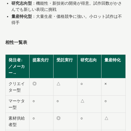
研究志向型
：機能性・新技術の開発が得意。試作回数がかさ
んでも新しい表現に挑戦
量産特化型
：大量生産・価格競争に強い。小ロット試作は不
得手
相性一覧表
発注者↓
提案先行
受託実行
研究志向
量産特化
／メーカ
ー→
クリエイ
◎
△
○
×
ター型
マーケタ
○
○
△
○
ー型
素材供給
○
◎
○
△
者型