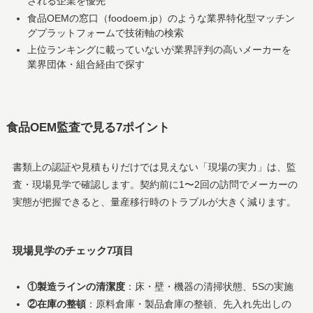
される企業を優先
食品OEMの窓口（foodoem.jp）のような業界特化型マッチン
グプラットフォームで技術軸の検索
上位ランキングに載っていないが業界評判の高いメーカーを
業界団体・組合経由で探す
食品OEM監査で見る7ポイント
書類上の認証や見積もりだけでは見えない「現場の実力」は、監
査・現場見学で確認します。契約前に1〜2回の訪問でメーカーの
実態が把握できると、量産移行時のトラブルが大きく減ります。
現場見学のチェック7項目
①製造ラインの清潔度
：床・壁・機器の清掃状態、5Sの実施
②在庫の整頓
：原料倉庫・製品倉庫の整頓、先入れ先出しの