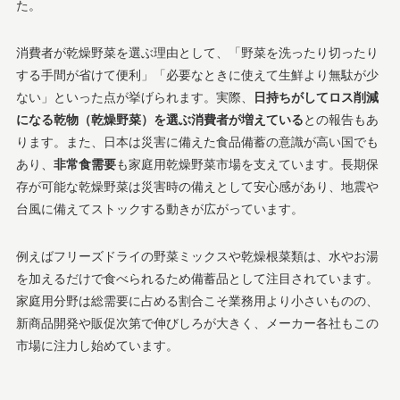
た​。
消費者が乾燥野菜を選ぶ理由として、「野菜を洗ったり切ったり
する手間が省けて便利」「必要なときに使えて生鮮より無駄が少
ない」といった点が挙げられます。実際、
日持ちがしてロス削減
になる乾物（乾燥野菜）を選ぶ消費者が増えている
との報告もあ
ります​。また、日本は災害に備えた食品備蓄の意識が高い国でも
あり、
非常食需要
も家庭用乾燥野菜市場を支えています。長期保
存が可能な乾燥野菜は災害時の備えとして安心感があり、地震や
台風に備えてストックする動きが広がっています。
例えばフリーズドライの野菜ミックスや乾燥根菜類は、水やお湯
を加えるだけで食べられるため備蓄品として注目されています。
家庭用分野は総需要に占める割合こそ業務用より小さいものの、
新商品開発や販促次第で伸びしろが大きく、メーカー各社もこの
市場に注力し始めています。