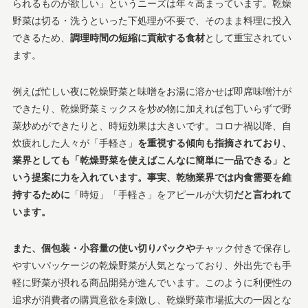
られるものが欲しい」というニーズは年々高まっています。乾燥
野菜は切る・洗うといった下処理が不要で、そのまま料理に投入
できるため、
調理時間の短縮に貢献する食材
として重宝されてい
ます​。
例えば忙しい夜に乾燥野菜と味噌をお湯に溶かせば即席味噌汁が
できたり、乾燥野菜ミックスを炒め物に加えれば包丁いらずで野
菜炒めができたりと、時短効果は大きいです。コロナ禍以降、自
炊疲れした人々が「手軽さ」
を重視する傾向も指摘されており、
業界としても「乾燥野菜を使えばこんなに簡単に一品できる」と
いう提案に力を入れています​。事実、乾物業界では内食需要を維
持するために
「時短」「手軽さ」をアピールが大切
だと言われて
います​。
また、個包装・小容量の使い切りパックや
チャック付きで保存し
やすいパッケージの乾燥野菜が人気となっており、外出先でも手
軽に野菜が摂れる商品開発が進んでいます​。このように利便性の
追求が消費者の購買意欲を刺激し、乾燥野菜市場拡大の一因とな