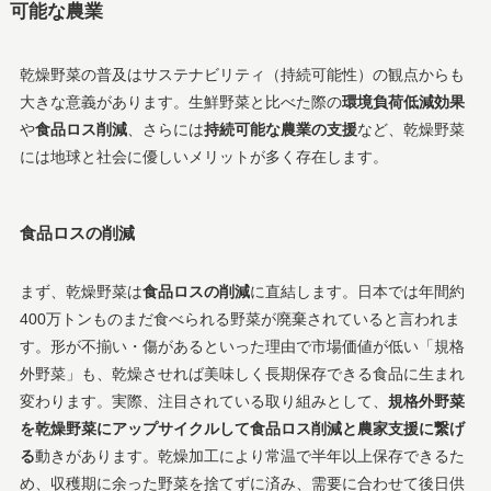
可能な農業
乾燥野菜の普及はサステナビリティ（持続可能性）の観点からも
大きな意義があります。生鮮野菜と比べた際の
環境負荷低減効果
や
食品ロス削減
、さらには
持続可能な農業の支援
など、乾燥野菜
には地球と社会に優しいメリットが多く存在します。
食品ロスの削減
まず、乾燥野菜は
食品ロスの削減
に直結します。日本では年間約
400万トンものまだ食べられる野菜が廃棄されていると言われま
す​。形が不揃い・傷があるといった理由で市場価値が低い「規格
外野菜」も、乾燥させれば美味しく長期保存できる食品に生まれ
変わります。実際、注目されている取り組みとして、
規格外野菜
を乾燥野菜にアップサイクルして食品ロス削減と農家支援に繋げ
る
動きがあります​。乾燥加工により常温で半年以上保存できるた
め、収穫期に余った野菜を捨てずに済み、需要に合わせて後日供