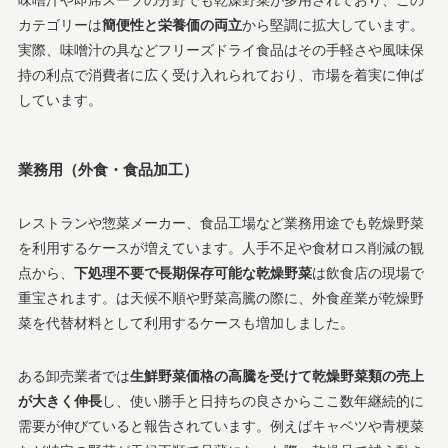
味噌汁や即席スープの分野でも乾燥野菜が多用されており、この
カテゴリーは
簡便性と栄養価の両立
から堅調に拡大しています。
実際、味噌汁の具などフリーズドライ食品はその手軽さや風味保
持の利点で消費者に広く受け入れられており、市場を着実に伸ば
しています​。
業務用（外食・食品加工）
レストランや惣菜メーカー、食品工場など業務用途でも乾燥野菜
を利用するケースが増えています。人手不足や食材ロス削減の観
点から、
下処理不要で長期保存可能な乾燥野菜
は飲食店の現場で
重宝されます。は天候不順や野菜高騰の際に、外食産業が乾燥野
菜を代替材料として利用するケースも増加しました。
ある卸売業者では
生鮮野菜価格の高騰を受けて乾燥野菜類の売上
が大きく伸長
し、使い勝手と日持ちの良さからここ数年継続的に
需要が伸びていると報告されています​。例えばキャベツや青梗菜