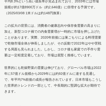
平均8.3%という高い成長率が見込まれており、2033年には市場
規模が約17億8900万ドル（約2,646億）に倍増する予測です​。
（2025/03/08 1米ドルは約148円換算）
この拡大の背景には、消費者の健康志向や保存食需要の高まりに
加え、新型コロナ禍での内食需要増が一時的に市場を押し上げた
ことがあります。実際、2020年前後には巣ごもりによる料理需要
で乾物市場全体が伸長しましたが、その反動で2022年はやや苦戦
する局面も見られました​。しかし、コロナ後も家庭での手作り需
要は一定程度定着しており、市場は底堅く推移しています。
世界的にも乾燥野菜の需要は伸びており、グローバル市場は2022
年に57億ドル規模から2029年には約92億ドルに達する見通し
で、年平均7%前後の成長が報告されています​。日本市場もこうし
た世界的トレンドの一部として、中長期的に堅調な拡大が期待で
きます。