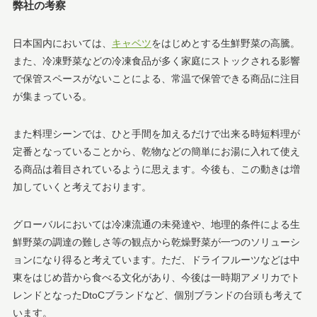
弊社の考察
日本国内においては、
キャベツ
をはじめとする生鮮野菜の高騰。
また、冷凍野菜などの冷凍食品が多く家庭にストックされる影響
で保管スペースがないことによる、常温で保管できる商品に注目
が集まっている。
また料理シーンでは、ひと手間を加えるだけで出来る時短料理が
定番となっていることから、乾物などの簡単にお湯に入れて使え
る商品は着目されているように思えます。今後も、この動きは増
加していくと考えております。
グローバルにおいては冷凍流通の未発達や、地理的条件による生
鮮野菜の調達の難しさ等の観点から乾燥野菜が一つのソリューシ
ョンになり得ると考えています。ただ、ドライフルーツなどは中
東をはじめ昔から食べる文化があり、今後は一時期アメリカでト
レンドとなったDtoCブランドなど、個別ブランドの台頭も考えて
います。