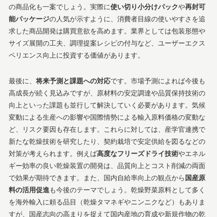
の商品化も一案でしょう。実際に
使い切り小分けパック
や
再封可
能パッケージ
の人気が示すように​、消費者目線の使いやすさを追
求した商品開発は購買意欲を高めます。業界としては包装形態や
サイズ展開の工夫、調理提案レシピの付与など、ユーザーエクス
ペリエンス向上に投資する価値があります。
最後に、
将来予測と課題への対応
です。市場予測によれば今後も
高成長が続く見込みですが​、原材料の安定調達や品質保持技術の
向上といった課題も並行して解決していく必要があります。気候
変動による生産への影響や国際情勢による輸入原料価格の変動な
ど、リスク要因も存在します。これらに対しては、産学官連携で
新たな乾燥技術を研究したり、契約栽培で安定供給を図るなどの
対策が考えられます。例えば
高度なフリーズドライ技術
やエネル
ギー効率の良い乾燥装置の開発は、品質向上とコスト削減の両面
で効果が期待できます。また、国内自給率向上の観点から
国産原
料の活用促進
も今後のテーマでしょう。乾燥野菜原料として多く
を海外輸入に頼る品目（乾燥タマネギやニンニクなど）もありま
すが​、国産志向の高まりを捉えて国内産地の育成や新規作物の乾