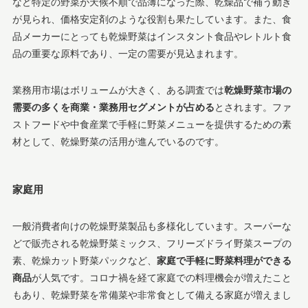
など特定の野菜が天候不順で品薄になった際、乾燥品で補う動き
が見られ、価格安定剤のような役割も果たしています。また、食
品メーカーにとっても乾燥野菜はインスタント食品やレトルト食
品の重要な原料であり、一定の需要が見込まれます。
業務用市場はボリュームが大きく、ある調査では
乾燥野菜市場の
需要の多くを商業・業務用セグメントが占める
とされます​。ファ
ストフードや中食産業で手軽に野菜メニューを提供するための素
材として、乾燥野菜の活用が進んでいるのです。
家庭用
一般消費者向けの乾燥野菜製品も多様化しています。スーパーな
どで販売される乾燥野菜ミックス、フリーズドライ野菜スープの
素、乾燥カット野菜パックなど、
家庭で手軽に野菜料理ができる
商品
が人気です。コロナ禍を経て家庭での料理機会が増えたこと
もあり、乾燥野菜を常備菜や非常食として備える家庭が増えまし