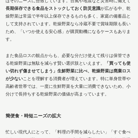
はそのニーズに合致しています。台風や地震など災害時に備えて
長期保存できる食品をストックしておく防災意識
が広がる中、乾
燥野菜は常温で半年以上保存できるものも多く、家庭の備蓄品と
して支持されています​。乾燥野菜なら冷蔵不要で賞味期限も長い
ため、「いつか使える安心感」が購買動機になるケースもありま
す。
また食品ロスの観点からも、必要な分だけ使えて残りは保管でき
る乾燥野菜は無駄を減らす賢い選択肢といえます。
「買っても使
い切れず傷ませてしまう」生鮮野菜に比べ、乾燥野菜は廃棄ロス
が少ない
ことを理解する消費者が増えています​。特に単身世帯や
高齢者世帯では、一度に生鮮野菜を大量に消費できないため、小
分けで長持ちする乾燥野菜の価値が高まっています。
簡便食・時短ニーズの拡大
忙しい現代人にとって、「料理の手間を減らしたい」「すぐ食べ