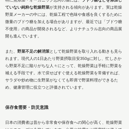
ていない純粋な乾燥野菜
が支持される傾向があります​。実は乾燥
野菜メーカーの中には、乾燥工程で色味や食感を良くするために
微量のブドウ糖を加える場合がありますが、最近では「ブドウ糖
不使用」の商品が開発されるなど、よりナチュラル志向の商品展
開も進んでいます​。
また、
野菜不足の解消策
として乾燥野菜を取り入れる動きも見ら
れます。現代人の1日あたり野菜摂取目安350gに対し、忙しさか
ら野菜不足に陥りがちな人々にとって、乾燥野菜は手軽に野菜を
補える手段です​。水で戻せばすぐ使える乾燥野菜を常備すれば、
サラダや炒め物に生野菜がなくても即席で野菜料理ができるた
め、健康管理に役立つと評価されています。
保存食需要・防災意識
日本の消費者は昔から非常食や保存食への関心が高く、乾燥野菜