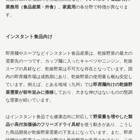
業務用（食品産業・外食）、家庭用
の各分野で特徴が異なりま
す。
インスタント食品向け
即席麺やスープなどインスタント食品産業は、乾燥野菜の最大の
需要先の一つです。カップ麺に入ったキャベツやニンジン、乾燥
スープの具材など、乾燥野菜は不可欠な存在となっています。国
内の即席麺市場は成熟期にあり、乾燥野菜の使用量も概ね安定し
ています。例えば、とある地域（九州）では
即席麺向けの乾燥野
菜需要が前年並みに推移
しており、大きな伸びはないものの堅調
な需要が続いています​。
はインスタント食品でも健康志向に対応して
野菜量を増やした製
品
や
高付加価値のフリーズドライ具材
を使う動きがあり、こうし
た商品開発が乾燥野菜需要の下支えになっています。また、即席