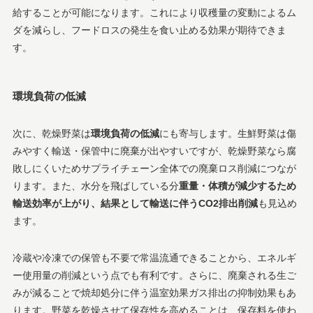
給することが可能になります​。これにより収穫量の変動によるム
ダを減らし、フードロスの発生を食い止める効果が期待できま
す。
環境負荷の低減
次に、乾燥野菜は
環境負荷の低減
にも寄与します。生鮮野菜は傷
みやすく輸送・保管中に廃棄が出やすいですが、乾燥野菜なら腐
敗しにくいためサプライチェーン全体での廃棄ロス削減につなが
ります。また、水分を飛ばしている分
重量・体積が減少するため
輸送効率が上がり、結果として輸送に伴うCO2排出削減
も見込め
ます。
冷蔵や冷凍での保管も不要で常温流通できることから、エネルギ
ー使用量の削減という点でも有利です。さらに、廃棄される生ご
みが減ることで焼却処分に伴う温室効果ガス排出の抑制効果もあ
ります​。野菜を乾燥させて保存性を高めることは、保存料を使わ