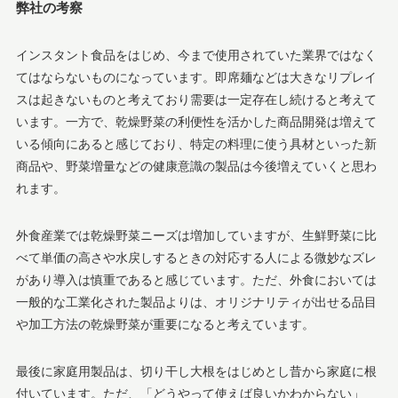
弊社の考察
インスタント食品をはじめ、今まで使用されていた業界ではなく
てはならないものになっています。即席麺などは大きなリプレイ
スは起きないものと考えており需要は一定存在し続けると考えて
います。一方で、乾燥野菜の利便性を活かした商品開発は増えて
いる傾向にあると感じており、特定の料理に使う具材といった新
商品や、野菜増量などの健康意識の製品は今後増えていくと思わ
れます。
外食産業では乾燥野菜ニーズは増加していますが、生鮮野菜に比
べて単価の高さや水戻しするときの対応する人による微妙なズレ
があり導入は慎重であると感じています。ただ、外食においては
一般的な工業化された製品よりは、オリジナリティが出せる品目
や加工方法の乾燥野菜が重要になると考えています。
最後に家庭用製品は、切り干し大根をはじめとし昔から家庭に根
付いています。ただ、「どうやって使えば良いかわからない」