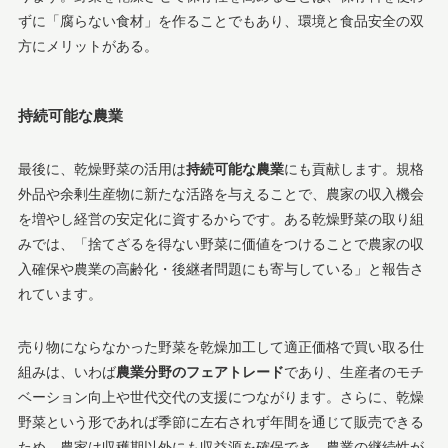
ずに「腐らない食材」を作ることでもあり、環境と食品安全の双
方にメリットがある。
持続可能な農業
最後に、乾燥野菜の活用は
持続可能な農業
にも貢献します。規格
外品や余剰生産物に新たな活路を与えることで、農家の収入機会
を増やし経営の安定化に資するからです。ある乾燥野菜の取り組
みでは、「捨てざるを得ない野菜に価値をつけることで農家の収
入確保や農業の高齢化・後継者問題にも寄与している」と報告さ
れています​。
売り物にならなかった野菜を乾燥加工して適正価格で買い取る仕
組みは、いわば
農業分野のフェアトレード
であり、生産者のモチ
ベーション向上や世代交代の支援につながります​。さらに、乾燥
野菜という形であれば季節に左右されず年間を通じて販売できる
ため、農家は収穫期以外にも収益源を確保でき、農業の継続性が