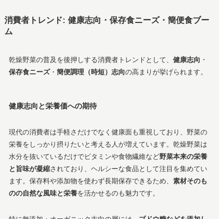
消費者トレンド: 健康志向・保存食ニーズ・簡便食ブー
ム
乾燥野菜の普及を後押しする消費者トレンドとして、
健康志向
・
保存食ニーズ
・
簡便調理（時短）志向
の高まりが挙げられます。
健康志向と栄養価への期待
現代の消費者は手軽さだけでなく健康面も重視しており、野菜の
栄養をしっかり摂りたいと考える人が増えています。乾燥野菜は
水分を抜いているだけでビタミンや食物繊維など
野菜本来の栄養
と旨味が凝縮
されており、ヘルシーな食品として注目を集めてい
ます​。保存料や添加物を使わず長期保存できるため、
素材そのも
のの自然な風味と栄養
を活かせるのも魅力です。
特に無添加・オーガニック志向の層には、
ブドウ糖などを添加し