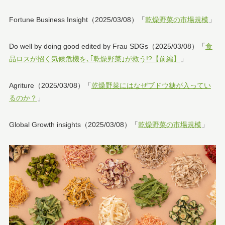
Fortune Business Insight（2025/03/08）「
乾燥野菜の市場規模
」
Do well by doing good edited by Frau SDGs（2025/03/08）「
食
品ロスが招く気候危機を､｢乾燥野菜｣が救う!?【前編】
」
Agriture（2025/03/08）「
乾燥野菜にはなぜブドウ糖が入ってい
るのか？
」
Global Growth insights（2025/03/08）「
乾燥野菜の市場規模
」