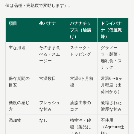
値は品種・完熟度で変動します）。
項目
生バナナ
バナナチッ
ドライバナ
プス（油揚
ナ（低温乾
げ）
燥）
主な用途
そのまま食
スナック・
グラノー
べる・スム
トッピング
ラ・製菓・
ージー
離乳食・ス
ナック
保存期間の
常温数日
常温6ヶ月前
常温6〜6ヶ
目安
後
月程度（出
荷日から）
糖度の感じ
フレッシュ
油脂由来の
凝縮された
方
な甘み
コク
濃厚な甘み
添加物
なし
植物油・砂
不使用
糖（製品に
（Agriture仕
よる）
様）