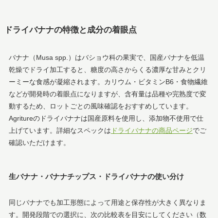
ドライバナナの特徴と成分の着眼点
バナナ（Musa spp.）はバショウ科の果実で、国産バナナを低温
乾燥でドライ加工すると、糖度の高さからくる濃厚な甘みとクリ
ーミーな食感が凝縮されます。カリウム・ビタミンB6・食物繊維
などが開発時の着眼点になりますが、含有量は品種や完熟度で変
動するため、ロットごとの風味確認をおすすめしています。
Agritureのドライバナナは国産原料を使用し、添加物不使用で仕
上げています。詳細なスペックは
ドライバナナの商品ページ
でご
確認いただけます。
生バナナ・バナナチップス・ドライバナナの使い分け
同じバナナでも加工形態によって用途と保存性が大きく異なりま
す。開発段階での選択に、次の比較表を目安にしてください（数