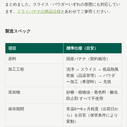
まとめました。スライス・パウダーいずれの形態にも対応してい
ます。
ドライバナナの商品仕様
とあわせてご参照ください。
製造スペック
項目
標準仕様（目安）
原料
国産バナナ（契約栽培）
加工工程
洗浄 → スライス → 低温熱風
乾燥（品温管理）→ パウダ
ー加工（希望時）→ 充填
添加物
砂糖・植物油・着色料・酸化
防止剤 すべて不使用
保存期間
常温6〜6ヶ月程度（出荷日か
ら）を目安（保管条件により
変動）