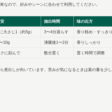
単なので、好みやシーンに合わせて利用してください。
目安
抽出時間
味の出方
lに大さじ1（約5g）
3〜4分蒸らす
香り軽め・すっき
〜10g
沸騰後1〜2分
香りしっかり
ックに刻んで
数分置く
置く時間で調整
ら煮出しが向いています。苦みが気になるときは葉の量を少し