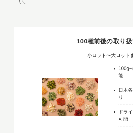
い。
100種前後の取り
小ロット〜大ロット
100
能
日本各
り
ドライ
可能