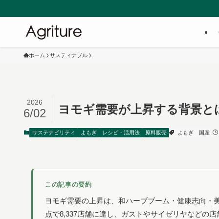
株式会社Agr
ホーム
サスティナブル
2026
ヨモギ需要が上昇する背景と
6/02
サステナビリティ
よもぎ
レシピ・活用法
原料販売
よもぎ
国産
この記事の要約
ヨモギ需要の上昇は、和ハーブブーム・健康志向・美
点で8,337店舗に達し、ガストやサイゼリヤなど