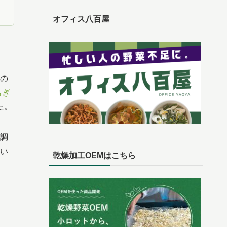
オフィス八百屋
の
もぎ
た。
調
てい
乾燥加工OEMはこちら