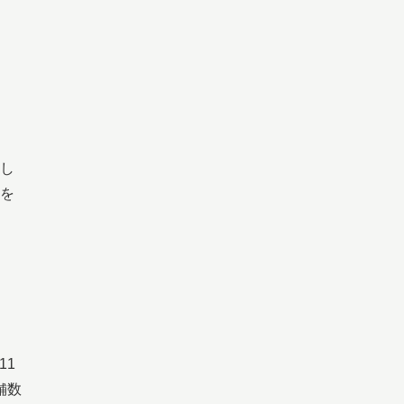
し
を
11
舗数