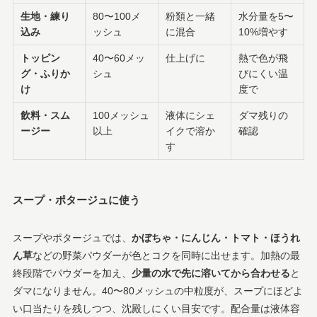
生地・練り
80〜100メ
粉類と一緒
水分量を5〜
込み
ッシュ
に混合
10%増やす
トッピン
40〜60メッ
仕上げに
熱で色が飛
グ・ふりか
シュ
びにくい温
け
度で
飲料・スム
100メッシュ
液体にシェ
ダマ残りの
ージー
以上
イクで溶か
確認
す
スープ・ポタージュに使う
スープやポタージュでは、
かぼちゃ・にんじん・トマト・ほうれ
ん草
などの野菜パウダーが色とコクを同時に出せます。加熱の最
終段階でパウダーを加え、
少量の水で先に溶いてから合わせる
と
ダマになりません。40〜80メッシュの中粒度が、スープにほどよ
い口当たりを残しつつ、沈殿しにくい目安です。配合量は液体容