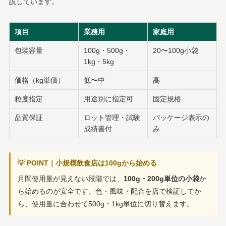
説しています。
項目
業務用
家庭用
包装容量
100g・500g・
20〜100g小袋
1kg・5kg
価格（kg単価）
低〜中
高
粒度指定
用途別に指定可
固定規格
品質保証
ロット管理・試験
パッケージ表示の
成績書付
み
💡 POINT｜小規模飲食店は100gから始める
月間使用量が見えない段階では、
100g・200g単位の小袋
か
ら始めるのが安全です。色・風味・配合を店で検証してか
ら、使用量に合わせて500g・1kg単位に切り替えます。