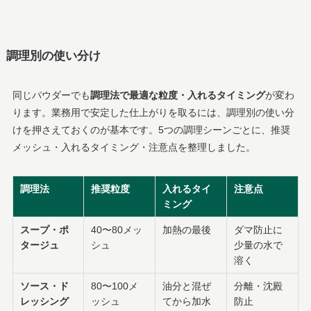
調理別の使い分け
同じパウダーでも
調理法で最適な粒度・入れるタイミング
が変わ
ります。業務用で安定した仕上がりを取るには、調理別の使い分
けを押さえておくのが基本です。5つの調理シーンごとに、推奨
メッシュ・入れるタイミング・注意点を整理しました。
調理法
推奨粒度
入れるタイ
注意点
ミング
スープ・ポ
40〜80メッ
加熱の最後
ダマ防止に
タージュ
シュ
少量の水で
溶く
ソース・ド
80〜100メ
油分と混ぜ
分離・沈殿
レッシング
ッシュ
てから加水
防止