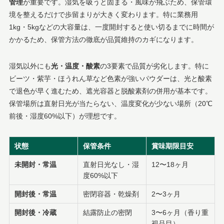
管理
が重要です。湿気を吸うと固まる・風味が飛ぶため、保管環
境を整えるだけで歩留まりが大きく変わります。特に業務用
1kg・5kgなどの大容量は、一度開封すると使い切るまでに時間が
かかるため、保管方法の徹底が品質維持のカギになります。
湿気以外にも
光・温度・酸素
の3要素で品質が劣化します。特に
ビーツ・紫芋・ほうれん草など色素が強いパウダーは、光と酸素
で退色が早く進むため、遮光容器と脱酸素剤の併用が基本です。
保管場所は直射日光が当たらない、温度変化が少ない場所（20℃
前後・湿度60%以下）が理想です。
状態
保管条件
賞味期限目安
未開封・常温
直射日光なし・湿
12〜18ヶ月
度60%以下
開封後・常温
密閉容器・乾燥剤
2〜3ヶ月
開封後・冷蔵
結露防止の密閉
3〜6ヶ月（香り重
視品目）