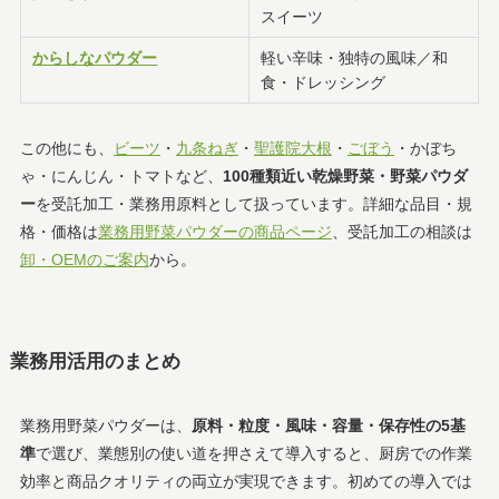
スイーツ
からしなパウダー
軽い辛味・独特の風味／和
食・ドレッシング
この他にも、
ビーツ
・
九条ねぎ
・
聖護院大根
・
ごぼう
・かぼち
ゃ・にんじん・トマトなど、
100種類近い乾燥野菜・野菜パウダ
ー
を受託加工・業務用原料として扱っています。詳細な品目・規
格・価格は
業務用野菜パウダーの商品ページ
、受託加工の相談は
卸・OEMのご案内
から。
業務用活用のまとめ
業務用野菜パウダーは、
原料・粒度・風味・容量・保存性の5基
準
で選び、業態別の使い道を押さえて導入すると、厨房での作業
効率と商品クオリティの両立が実現できます。初めての導入では