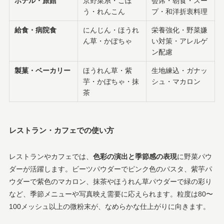
ホテル・旅館
京野菜系・ごぼ
会席・朝食・スー
う・れんこん
プ・和洋折衷料理
給食・病院食
にんじん・ほうれ
栄養強化・野菜嫌
ん草・かぼちゃ
い対策・アレルゲ
ン配慮
製菓・ベーカリー
ほうれん草・紫
生地練込・ガナッ
芋・かぼちゃ・抹
シュ・マカロン
茶
レストラン・カフェでの使い方
レストランやカフェでは、
色彩の演出と季節感の表現
に野菜パウ
ダーが活躍します。ビーツパウダーでピンク色のパスタ、紫芋パ
ウダーで紫色のマカロン、抹茶やほうれん草パウダーで緑の彩り
など、季節メニューや写真映え需要に応えられます。粒度は80〜
100メッシュ以上の微粉末が、なめらかな仕上がりに向きます。