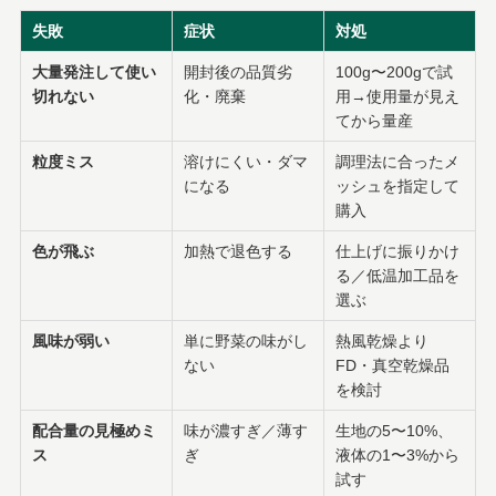
失敗
症状
対処
大量発注して使い
開封後の品質劣
100g〜200gで試
切れない
化・廃棄
用→使用量が見え
てから量産
粒度ミス
溶けにくい・ダマ
調理法に合ったメ
になる
ッシュを指定して
購入
色が飛ぶ
加熱で退色する
仕上げに振りかけ
る／低温加工品を
選ぶ
風味が弱い
単に野菜の味がし
熱風乾燥より
ない
FD・真空乾燥品
を検討
配合量の見極めミ
味が濃すぎ／薄す
生地の5〜10%、
ス
ぎ
液体の1〜3%から
試す