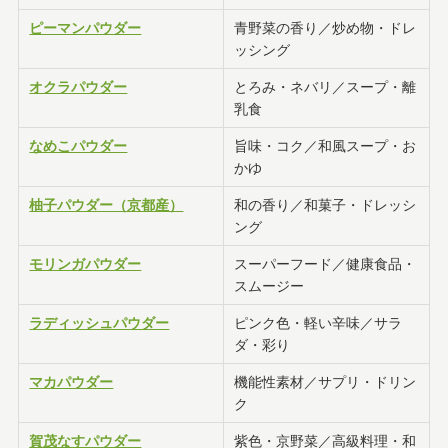
ピーマンパウダー
青野菜の香り／炒め物・ドレ
ッシング
オクラパウダー
とろみ・ネバリ／スープ・離
乳食
なめこパウダー
旨味・コク／和風スープ・お
かゆ
柚子パウダー（京都産）
和の香り／和菓子・ドレッシ
ング
モリンガパウダー
スーパーフード／健康食品・
スムージー
ラディッシュパウダー
ピンク色・軽い辛味／サラ
ダ・彩り
マカパウダー
機能性素材／サプリ・ドリン
ク
賀茂なすパウダー
紫色・京野菜／高級料理・和