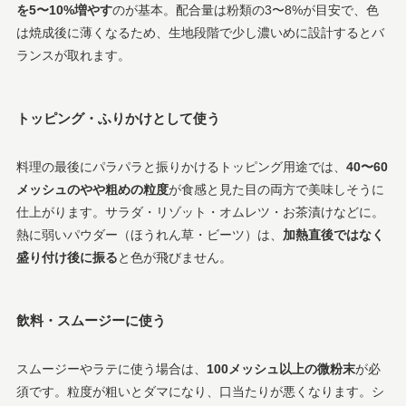
を5〜10%増やす
のが基本。配合量は粉類の3〜8%が目安で、色
は焼成後に薄くなるため、生地段階で少し濃いめに設計するとバ
ランスが取れます。
トッピング・ふりかけとして使う
料理の最後にパラパラと振りかけるトッピング用途では、
40〜60
メッシュのやや粗めの粒度
が食感と見た目の両方で美味しそうに
仕上がります。サラダ・リゾット・オムレツ・お茶漬けなどに。
熱に弱いパウダー（ほうれん草・ビーツ）は、
加熱直後ではなく
盛り付け後に振る
と色が飛びません。
飲料・スムージーに使う
スムージーやラテに使う場合は、
100メッシュ以上の微粉末
が必
須です。粒度が粗いとダマになり、口当たりが悪くなります。シ