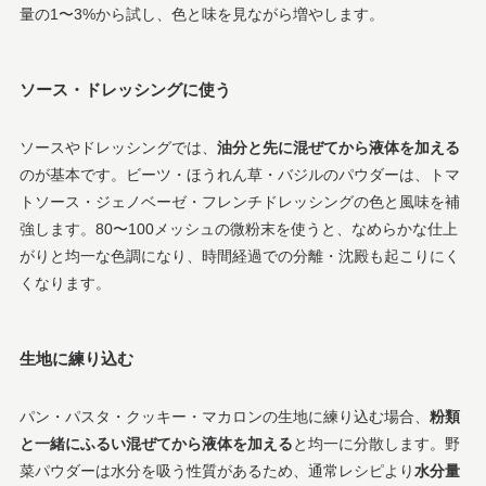
量の1〜3%から試し、色と味を見ながら増やします。
ソース・ドレッシングに使う
ソースやドレッシングでは、
油分と先に混ぜてから液体を加える
のが基本です。ビーツ・ほうれん草・バジルのパウダーは、トマ
トソース・ジェノベーゼ・フレンチドレッシングの色と風味を補
強します。80〜100メッシュの微粉末を使うと、なめらかな仕上
がりと均一な色調になり、時間経過での分離・沈殿も起こりにく
くなります。
生地に練り込む
パン・パスタ・クッキー・マカロンの生地に練り込む場合、
粉類
と一緒にふるい混ぜてから液体を加える
と均一に分散します。野
菜パウダーは水分を吸う性質があるため、通常レシピより
水分量