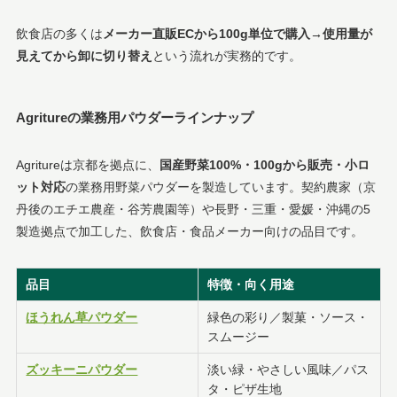
飲食店の多くは
メーカー直販ECから100g単位で購入→使用量が
見えてから卸に切り替え
という流れが実務的です。
Agritureの業務用パウダーラインナップ
Agritureは京都を拠点に、
国産野菜100%・100gから販売・小ロ
ット対応
の業務用野菜パウダーを製造しています。契約農家（京
丹後のエチエ農産・谷芳農園等）や長野・三重・愛媛・沖縄の5
製造拠点で加工した、飲食店・食品メーカー向けの品目です。
品目
特徴・向く用途
ほうれん草パウダー
緑色の彩り／製菓・ソース・
スムージー
ズッキーニパウダー
淡い緑・やさしい風味／パス
タ・ピザ生地