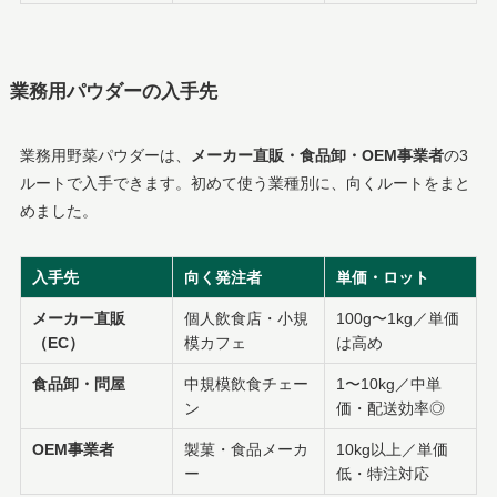
業務用パウダーの入手先
業務用野菜パウダーは、
メーカー直販・食品卸・OEM事業者
の3
ルートで入手できます。初めて使う業種別に、向くルートをまと
めました。
入手先
向く発注者
単価・ロット
メーカー直販
個人飲食店・小規
100g〜1kg／単価
（EC）
模カフェ
は高め
食品卸・問屋
中規模飲食チェー
1〜10kg／中単
ン
価・配送効率◎
OEM事業者
製菓・食品メーカ
10kg以上／単価
ー
低・特注対応