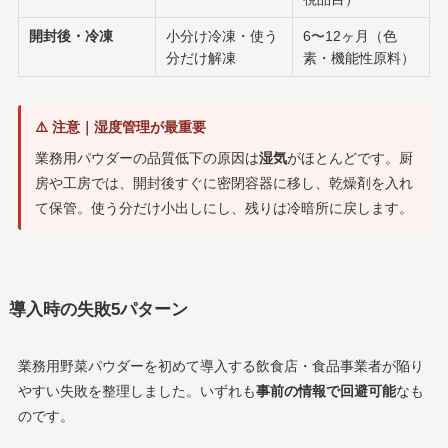
開封後・冷凍
小分け冷凍・使う
6〜12ヶ月（色
分だけ解凍
素・機能性原料）
⚠️ 注意｜湿度管理が最重要
業務用パウダーの品質低下の原因は
湿気
がほとんどです。厨
房や工房では、開封後すぐに密閉容器に移し、乾燥剤を入れ
て保管。使う分だけ小出しにし、残りは冷暗所に戻します。
導入時の失敗5パターン
業務用野菜パウダーを初めて導入する飲食店・食品事業者が陥り
やすい失敗を整理しました。いずれも
事前の情報で回避可能
なも
のです。