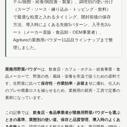
テル/旅館・給食/病院食・製菓）、調理別の使い分け
（スープ・ソース・練り込み・トッピング・飲料）
で最適な粒度と入れるタイミング、開封前後の保存
方法、導入時によくある失敗5パターン、入手先3ル
ート（メーカー直販・食品卸・OEM事業者）、
Agritureの業務用パウダー11品目ラインナップまで整
理しました。
業務用野菜パウダー
は、飲食店・カフェ・ホテル・給食事業・食
品メーカーで、野菜の色・風味・栄養を常温で扱うための原料で
す。生野菜に比べて
保存性・作業効率・歩留まり
に優れ、仕入れ
のブレや廃棄ロスを減らせるため、業務用の厨房・工房で定番の
素材になっています。
この記事では、
飲食店・食品事業者が業務用野菜パウダーを選ぶ
ときの基準、業態別の使い道、保存と品質管理、導入時のよくあ
る失敗
まで、現場で使える観点を整理します。商品開発・PB化・