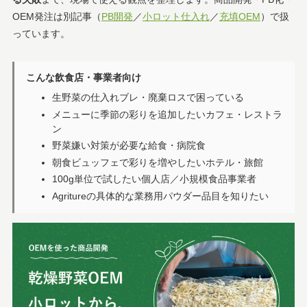
OEM発注は別記事（
PB開発
／
小ロット仕入れ
／
充填OEM
）で扱
っています。
こんな飲食店・事業者向け
生野菜の仕入れブレ・廃棄ロスで困っている
メニューに季節の彩りを追加したいカフェ・レストラ
ン
野菜嫌い対策が必要な給食・病院食
朝食ビュッフェで彩りを増やしたいホテル・旅館
100g単位で試したい個人店／小規模食品事業者
Agritureの具体的な業務用パウダー品目を知りたい