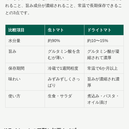
れること、旨み成分が濃縮されること、常温で長期保存できるこ
との3点です。
比較項目
生トマト
ドライトマト
水分量
約90%
約10〜15%
旨み
グルタミン酸を含
グルタミン酸が凝
むが薄い
縮されて濃厚
保存期間
冷蔵で1週間程度
常温で6か月以上
味わい
みずみずしくさっ
旨みが濃縮され濃
ぱり
厚
使い方
生食・サラダ
煮込み・パスタ・
オイル漬け