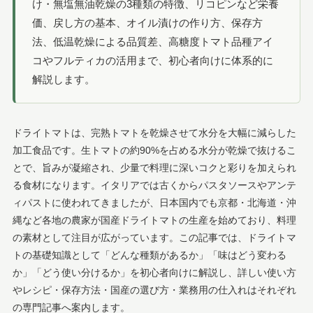
け・無塩無油乾燥の3種類の特徴、リコピンなど栄養
価、戻し方の基本、オイル漬けの作り方、保存方
法、低温乾燥による品質差、高糖度トマト品種アイ
コやフルティカの活用まで、初心者向けに体系的に
解説します。
ドライトマトは、完熟トマトを乾燥させて水分を大幅に減らした
加工食品です。生トマトの約90%を占める水分が乾燥で抜けるこ
とで、旨みが凝縮され、少量で料理に深いコクと彩りを加えられ
る食材になります。イタリアでは古くからパスタソースやアンテ
ィパストに使われてきましたが、日本国内でも京都・北海道・沖
縄など各地の農家が国産ドライトマトの生産を始めており、料理
の素材として注目が広がっています。この記事では、ドライトマ
トの基礎知識として「どんな種類があるか」「味はどう変わる
か」「どう使い分けるか」を初心者向けに解説し、詳しい使い方
やレシピ・保存方法・国産の選び方・業務用の仕入れはそれぞれ
の専門記事へ案内します。