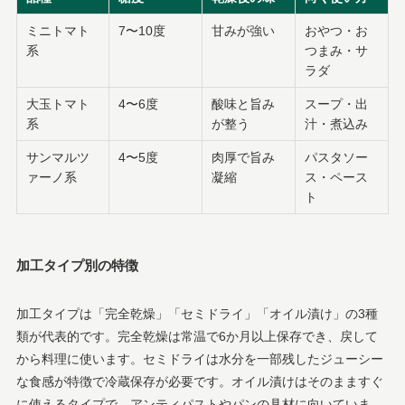
ミニトマト
7〜10度
甘みが強い
おやつ・お
系
つまみ・サ
ラダ
大玉トマト
4〜6度
酸味と旨み
スープ・出
系
が整う
汁・煮込み
サンマルツ
4〜5度
肉厚で旨み
パスタソー
ァーノ系
凝縮
ス・ペース
ト
加工タイプ別の特徴
加工タイプは「完全乾燥」「セミドライ」「オイル漬け」の3種
類が代表的です。完全乾燥は常温で6か月以上保存でき、戻して
から料理に使います。セミドライは水分を一部残したジューシー
な食感が特徴で冷蔵保存が必要です。オイル漬けはそのまますぐ
に使えるタイプで、アンティパストやパンの具材に向いていま