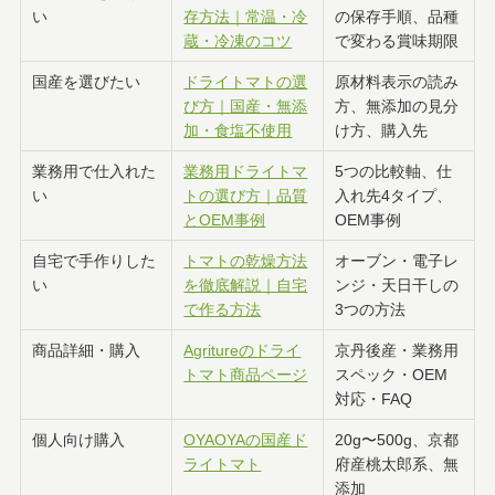
い
存方法｜常温・冷
の保存手順、品種
蔵・冷凍のコツ
で変わる賞味期限
国産を選びたい
ドライトマトの選
原材料表示の読み
び方｜国産・無添
方、無添加の見分
加・食塩不使用
け方、購入先
業務用で仕入れた
業務用ドライトマ
5つの比較軸、仕
い
トの選び方｜品質
入れ先4タイプ、
とOEM事例
OEM事例
自宅で手作りした
トマトの乾燥方法
オーブン・電子レ
い
を徹底解説｜自宅
ンジ・天日干しの
で作る方法
3つの方法
商品詳細・購入
Agritureのドライ
京丹後産・業務用
トマト商品ページ
スペック・OEM
対応・FAQ
個人向け購入
OYAOYAの国産ド
20g〜500g、京都
ライトマト
府産桃太郎系、無
添加