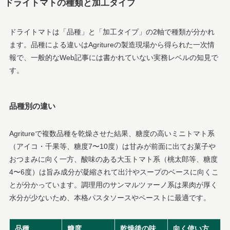
ドライトマトの種類と加工タイプ
ドライトマトは「品種」と「加工タイプ」の2軸で種類が分かれ
ます。品種による違いはAgritureの製造現場から得られた一次情
報で、一般的なWeb記事には書かれていない実務レベルの知見で
す。
品種別の違い
Agritureで複数品種を乾燥させた結果、糖度の高いミニトマト系
（アイコ・千果等、糖度7〜10度）は甘みが前面に出てお菓子や
おつまみに向く一方、酸味のある大玉トマト系（桃太郎等、糖度
4〜6度）は旨み成分が凝縮されて出汁やスープのベースに向くこ
とが分かっています。調理用のサンマルツァーノ系は果肉が厚く
水分が少ないため、本格パスタソースやペーストに最適です。
品種
糖度
乾燥後の味
向く使い方