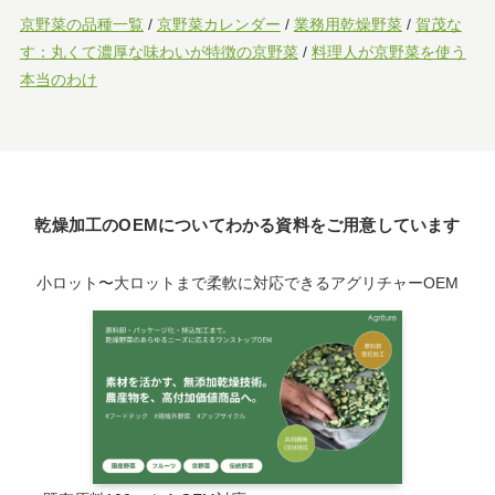
京野菜の品種一覧
/
京野菜カレンダー
/
業務用乾燥野菜
/
賀茂な
す：丸くて濃厚な味わいが特徴の京野菜
/
料理人が京野菜を使う
本当のわけ
乾燥加工のOEMについてわかる資料をご用意しています
小ロット〜大ロットまで柔軟に対応できるアグリチャーOEM