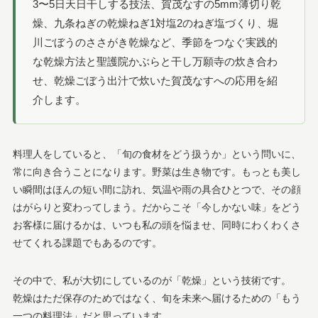
3〜5日天日干しする技法、賀茂なすの5mm薄切り乾
燥、九条ねぎの乾燥ねぎ1対塩2のねぎ塩づくり、堀
川ごぼうのささがき乾燥など、季節をつなぐ実践的
な乾燥方法と聖護院かぶらと干し万願寺の炊き合わ
せ、乾燥ごぼう出汁で炊いた賀茂なすへの応用を紹
介します。
料理人をしていると、「旬の食材をどう扱うか」という問いに、
常に向き合うことになります。野菜は生き物です。もっとも美し
い瞬間はほんの短い間に訪れ、気温や雨の具合ひとつで、その顔
はがらりと変わってしまう。だからこそ「今しかない味」をどう
お客様に届けるかは、いつも私の頭を悩ませ、同時にわくわくさ
せてくれる課題でもあるのです。
その中で、私が大切にしているのが「乾燥」という技術です。
乾燥はただ保存のためではなく、旬を未来へ届けるための「もう
一つの料理法」だと思っています。