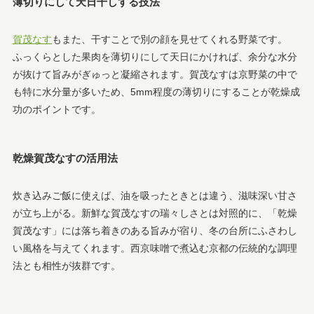
薄切りにして天日干しする技法
賀茂なす
もまた、干すことで別の顔を見せてくれる野菜です。
ふっくらとした果肉を薄切りにして天日にかければ、余分な水分
が抜けて旨みがぎゅっと凝縮されます。賀茂なすは京野菜の中で
も特に水分量が多いため、5mm程度の薄切りにすることが乾燥成
功のポイントです。
乾燥賀茂なすの活用法
炊き込みご飯に使えば、油を吸ったときとは違う、滋味深い甘さ
が立ち上がる。新鮮な賀茂なすの瑞々しさとは対照的に、「乾燥
賀茂なす」には落ち着きのある旨みが宿り、冬の台所にふさわし
い風格を与えてくれます。西京味噌で煮込む京都の伝統的な調理
法とも相性が抜群です。