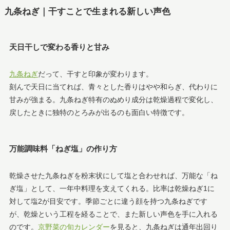
九条ねぎ｜干すことで生まれる新しい声色
天日干しで変わる香りと甘み
九条ねぎ
だって、干すと印象が変わります。
刻んで天日に当てれば、青々とした香りはやや和らぎ、代わりに
甘みが強まる。九条ねぎ特有のぬめり成分は乾燥過程で変化し、
戻したときに独特のとろみが出るのも面白い特徴です。
万能調味料「ねぎ塩」の作り方
乾燥させた九条ねぎを粉末状にして塩と合わせれば、万能な「ね
ぎ塩」として、一年中料理を支えてくれる。比率は乾燥ねぎ1に
対して塩2が目安です。季節ごとに違う顔を持つ九条ねぎです
が、乾燥という工程を経ることで、また新しい声色を手に入れる
のです。
京野菜の旬カレンダー
を見ると、九条ねぎは通年出回り