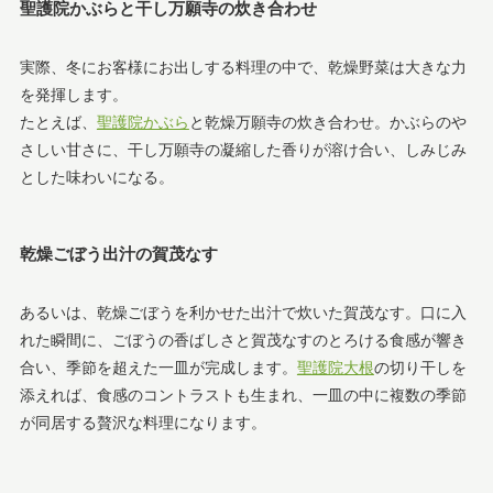
聖護院かぶらと干し万願寺の炊き合わせ
実際、冬にお客様にお出しする料理の中で、乾燥野菜は大きな力
を発揮します。
たとえば、
聖護院かぶら
と乾燥万願寺の炊き合わせ。かぶらのや
さしい甘さに、干し万願寺の凝縮した香りが溶け合い、しみじみ
とした味わいになる。
乾燥ごぼう出汁の賀茂なす
あるいは、乾燥ごぼうを利かせた出汁で炊いた賀茂なす。口に入
れた瞬間に、ごぼうの香ばしさと賀茂なすのとろける食感が響き
合い、季節を超えた一皿が完成します。
聖護院大根
の切り干しを
添えれば、食感のコントラストも生まれ、一皿の中に複数の季節
が同居する贅沢な料理になります。