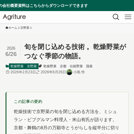
資料はこちらからダウンロードできます
ホーム
京野菜
旬を閉じ込める技術 。乾燥野菜が
2026
6/26
つなぐ季節の物語。
乾燥野菜
京野菜
乾燥野菜
京都
伝統野菜
国産
2026年2月23日
2026年6月26日
小島 怜
この記事の要約
乾燥技術で京野菜の旬を閉じ込める方法を、ミシュ
ラン・ビブグルマン料理人・米山有氏が語ります。
京都・舞鶴の8月の万願寺とうがらしを縦半分に切り