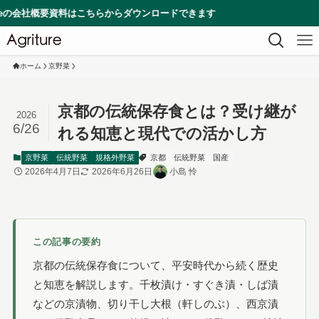
料はこちらからダウンロードできます
ホーム
京野菜
京都の伝統保存食とは？受け継が
2026
6/26
れる知恵と現代での活かし方
京野菜
伝統野菜
規格外野菜
京都
伝統野菜
国産
2026年4月7日
2026年6月26日
小島 怜
この記事の要約
京都の伝統保存食について、平安時代から続く歴史
と知恵を解説します。千枚漬け・すぐき漬・しば漬
などの京漬物、切り干し大根（軒しのぶ）、西京漬