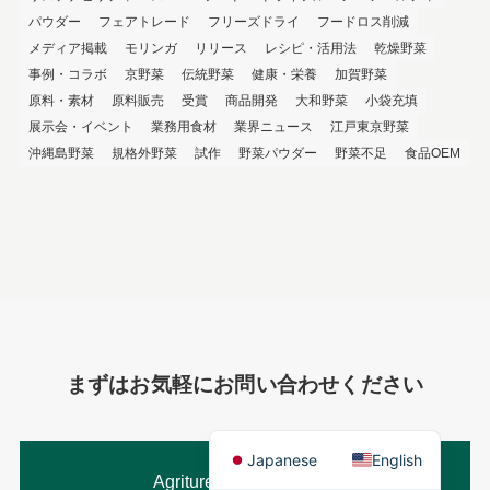
パウダー
フェアトレード
フリーズドライ
フードロス削減
メディア掲載
モリンガ
リリース
レシピ・活用法
乾燥野菜
事例・コラボ
京野菜
伝統野菜
健康・栄養
加賀野菜
原料・素材
原料販売
受賞
商品開発
大和野菜
小袋充填
展示会・イベント
業務用食材
業界ニュース
江戸東京野菜
沖縄島野菜
規格外野菜
試作
野菜パウダー
野菜不足
食品OEM
まずはお気軽にお問い合わせください
Japanese
English
Agritureについてわかる