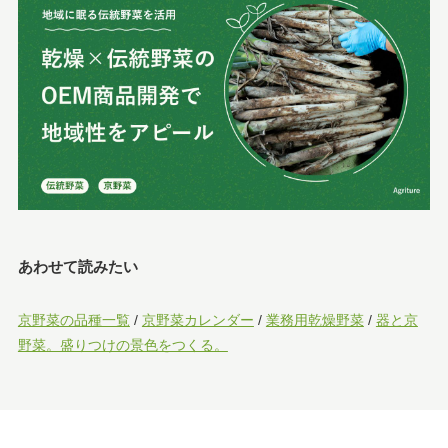
あわせて読みたい
京野菜の品種一覧
/
京野菜カレンダー
/
業務用乾燥野菜
/
器と京
野菜。盛りつけの景色をつくる。