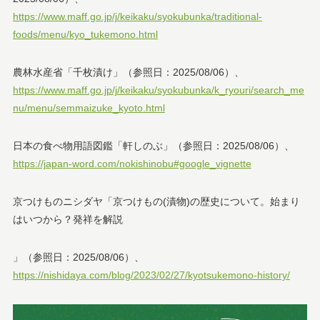
https://www.maff.go.jp/j/keikaku/syokubunka/traditional-
foods/menu/kyo_tukemono.html
農林水産省「千枚漬け」（参照日：2025/08/06）、
https://www.maff.go.jp/j/keikaku/syokubunka/k_ryouri/search_me
nu/menu/semmaizuke_kyoto.html
日本の食べ物用語図鑑「軒しのぶ」（参照日：2025/08/06）、
https://japan-word.com/nokishinobu#google_vignette
京つけものニシダヤ「京つけもの(漬物)の歴史について。始まり
はいつから？発祥を解説
」（参照日：2025/08/06）、
https://nishidaya.com/blog/2023/02/27/kyotsukemono-history/