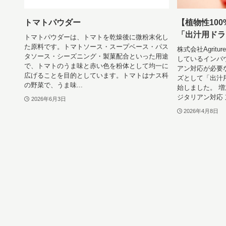
トマトパウダー
【植物性10
「出汁用ドラ
トマトパウダーは、トマトを乾燥後に微粉末化し
た原料です。トマトソース・スープベース・パス
株式会社Agrit
タソース・シーズニング・製菓配合といった用途
しているインバ
で、トマトのうま味と赤い色を粉体として均一に
アン対応が必要
広げることを目的としています。トマトはナス科
ズとして「出汁
の野菜で、うま味...
始しました。 
ジタリアン対応 京
2026年6月3日
2026年4月8日