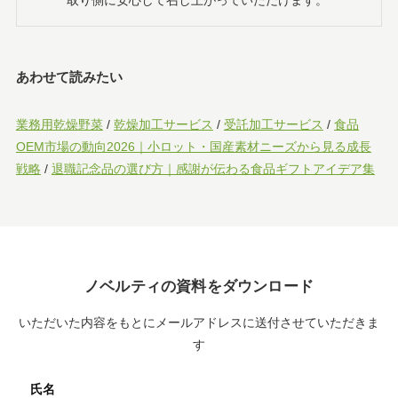
取り側に安心して召し上がっていただけます。
あわせて読みたい
業務用乾燥野菜
/
乾燥加工サービス
/
受託加工サービス
/
食品
OEM市場の動向2026｜小ロット・国産素材ニーズから見る成長
戦略
/
退職記念品の選び方｜感謝が伝わる食品ギフトアイデア集
ノベルティの資料をダウンロード
いただいた内容をもとにメールアドレスに送付させていただきま
す
氏名