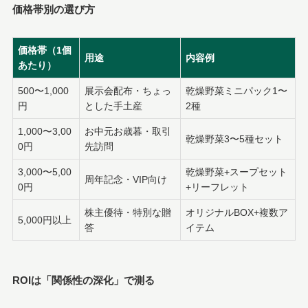
価格帯別の選び方
価格帯（1個
用途
内容例
あたり）
500〜1,000
展示会配布・ちょっ
乾燥野菜ミニパック1〜
円
とした手土産
2種
1,000〜3,00
お中元お歳暮・取引
乾燥野菜3〜5種セット
0円
先訪問
3,000〜5,00
乾燥野菜+スープセット
周年記念・VIP向け
0円
+リーフレット
株主優待・特別な贈
オリジナルBOX+複数ア
5,000円以上
答
イテム
ROIは「関係性の深化」で測る