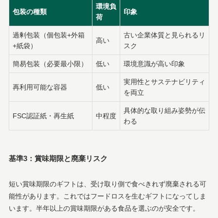
環境負
包装の種類
印象
荷
過剰包装（個包装+外箱
古い企業体質と見られるリ
高い
+紙袋）
スク
簡易包装（必要最小限）
低い
環境意識が高い印象
実用性とサステナビリティ
再利用可能な容器
低い
を両立
具体的な取り組み姿勢が伝
FSC認証紙・再生紙
中程度
わる
基準3：賞味期限と廃棄リスク
短い賞味期限のギフトは、受け取り側で食べきれず廃棄される可
能性があります。これではフードロスを生むギフトになってしま
います。半年以上の賞味期限がある食品を選ぶのが安全です。