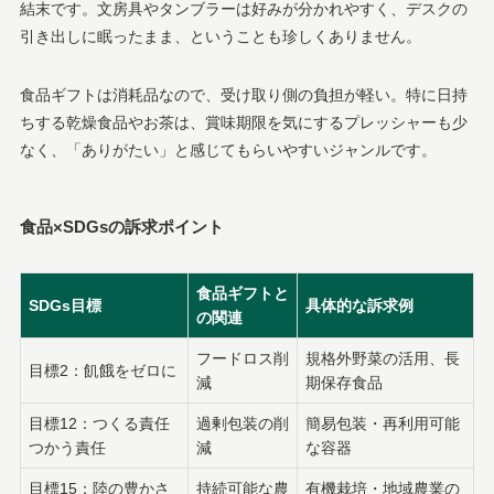
結末です。文房具やタンブラーは好みが分かれやすく、デスクの
引き出しに眠ったまま、ということも珍しくありません。
食品ギフトは消耗品なので、受け取り側の負担が軽い。特に日持
ちする乾燥食品やお茶は、賞味期限を気にするプレッシャーも少
なく、「ありがたい」と感じてもらいやすいジャンルです。
食品×SDGsの訴求ポイント
食品ギフトと
SDGs目標
具体的な訴求例
の関連
フードロス削
規格外野菜の活用、長
目標2：飢餓をゼロに
減
期保存食品
目標12：つくる責任
過剰包装の削
簡易包装・再利用可能
つかう責任
減
な容器
目標15：陸の豊かさ
持続可能な農
有機栽培・地域農業の