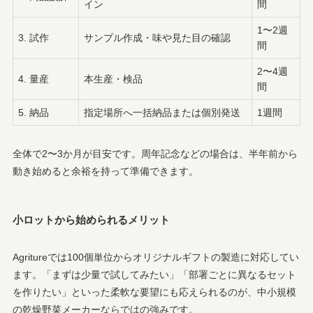
イン
間
1〜2週
3. 試作
サンプル作成・味や見た目の確認
間
2〜4週
4. 量産
本生産・検品
間
5. 納品
指定場所へ一括納品または個別発送
1週間
全体で2〜3か月が目安です。周年記念などの場合は、半年前から
動き始めると余裕を持って準備できます。
小ロットから始められるメリット
Agritureでは100個単位からオリジナルギフトの製造に対応してい
ます。「まずは少量で試してみたい」「部署ごとに異なるセット
を作りたい」といった柔軟な要望にも応えられるのが、中小規模
の乾燥野菜メーカーならではの強みです。