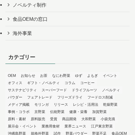
ノベルティ制作
食品OEMの窓口
海外事業
カテゴリー
OEM
お知らせ
お茶
なにわ野菜
ゆず
よもぎ
イベント
オフィス
ギフト・ノベルティ
コラム
コーヒー
サステナビリティ
スーパーフード
ドライフルーツ
ノベルティ
パウダー
フェアトレード
フリーズドライ
フードロス削減
メディア掲載
モリンガ
リリース
レシピ・活用法
乾燥野菜
事例・コラボ
京野菜
伝統野菜
健康・栄養
加賀野菜
原料・素材
原料販売
受賞
商品開発
大和野菜
小袋充填
展示会・イベント
業務用食材
業界ニュース
江戸東京野菜
沖縄島野菜
規格外野菜
試作
野菜パウダー
野菜不足
食品OEM