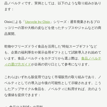
品ノベルティです。実例としては、以下のような取り組みがあり
ます：
Oisixによる「
Upcycle by Oisix
」シリーズ：通常廃棄されるブロ
ッコリーの茎や大根の皮などを使ったチップスやジャムなどの商
品展開。
乾物やフリーズドライ食品を活用した“時短スープギフト”など
も、企業の福利厚生や展示会用ギフトとして試験導入され始めて
います。食品ノベルティをカテゴリから選ぶ際は、
食品ノベルテ
ィの選び方ガイド
が企画の切り口として参考になります。
これらはいずれも販促用ではなく市場販売の取り組みであり、ノ
ベルティとしての導入は今後の可能性として示唆されます。こう
したアップサイクル食品を、ノベルティに転用すれば、次のよう
な価値を提供できます：
食品ロス削減への貢献