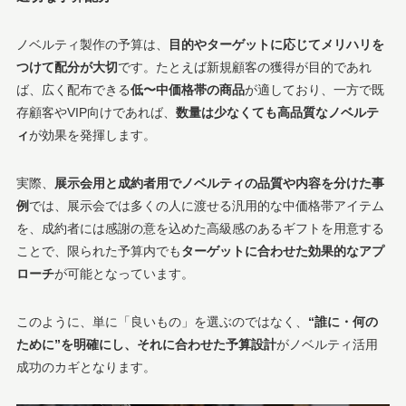
ノベルティ製作の予算は、
目的やターゲットに応じてメリハリを
つけて配分が大切
です。たとえば新規顧客の獲得が目的であれ
ば、広く配布できる
低〜中価格帯の商品
が適しており、一方で既
存顧客やVIP向けであれば、
数量は少なくても高品質なノベルテ
ィ
が効果を発揮します。
実際、
展示会用と成約者用でノベルティの品質や内容を分けた事
例
では、展示会では多くの人に渡せる汎用的な中価格帯アイテム
を、成約者には感謝の意を込めた高級感のあるギフトを用意する
ことで、限られた予算内でも
ターゲットに合わせた効果的なアプ
ローチ
が可能となっています。
このように、単に「良いもの」を選ぶのではなく、
“誰に・何の
ために”を明確にし、それに合わせた予算設計
がノベルティ活用
成功のカギとなります。