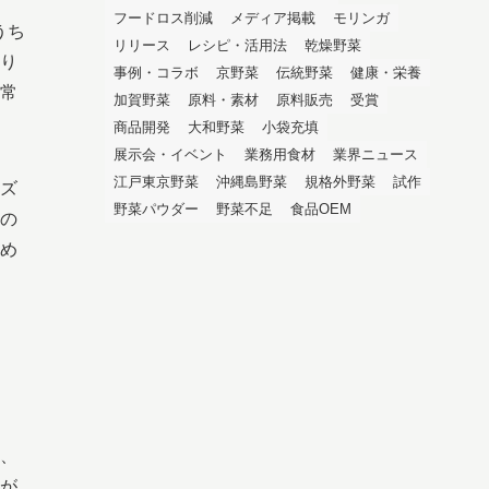
フードロス削減
メディア掲載
モリンガ
うち
リリース
レシピ・活用法
乾燥野菜
り
事例・コラボ
京野菜
伝統野菜
健康・栄養
常
加賀野菜
原料・素材
原料販売
受賞
商品開発
大和野菜
小袋充填
展示会・イベント
業務用食材
業界ニュース
江戸東京野菜
沖縄島野菜
規格外野菜
試作
ズ
野菜パウダー
野菜不足
食品OEM
の
め
、
が