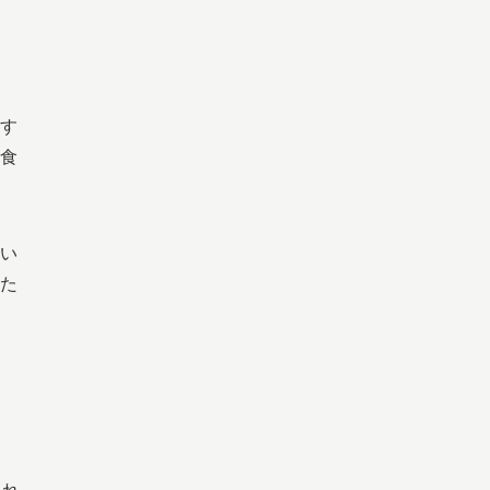
す
食
い
た