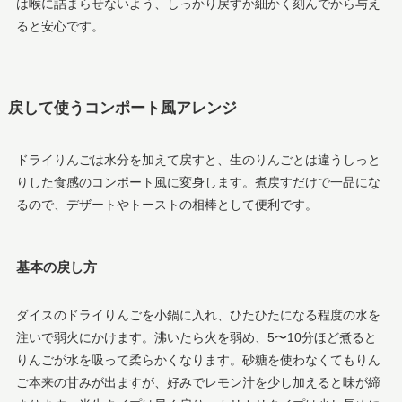
は喉に詰まらせないよう、しっかり戻すか細かく刻んでから与え
ると安心です。
戻して使うコンポート風アレンジ
ドライりんごは水分を加えて戻すと、生のりんごとは違うしっと
りした食感のコンポート風に変身します。煮戻すだけで一品にな
るので、デザートやトーストの相棒として便利です。
基本の戻し方
ダイスのドライりんごを小鍋に入れ、ひたひたになる程度の水を
注いで弱火にかけます。沸いたら火を弱め、5〜10分ほど煮ると
りんごが水を吸って柔らかくなります。砂糖を使わなくてもりん
ご本来の甘みが出ますが、好みでレモン汁を少し加えると味が締