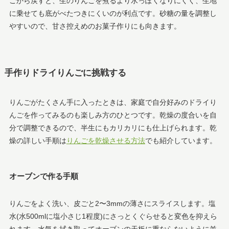
ごから戻すと、生のりんごを煮るより水っぽくなりにくく、生地
に乗せても底がべたつきにくいのが利点です。砂糖の量を調整し
やすいので、甘さ控えめのお菓子作りにも向きます。
手作りドライりんごに挑戦する
りんごがたくさん手に入ったときは、家庭で自分好みのドライり
んごを作ってみるのも楽しみ方のひとつです。乾燥の度合いを自
分で調整できるので、半生にもカリカリにも仕上げられます。乾
燥の詳しい手順は
りんごを乾燥させる方法
でも紹介しています。
オーブンで作る手順
りんごをよく洗い、皮ごと2〜3mmの薄さにスライスします。塩
水(水500mlに塩小さじ1程度)にさっとくぐらせると変色を抑えら
れます。水気を拭き取ってオーブンの天板に重ならないように並