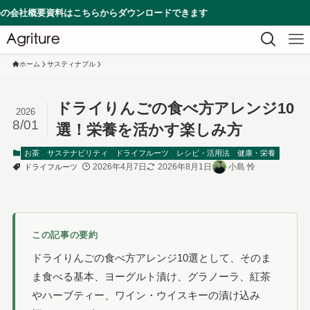
要資料はこちらからダウンロードできます
ホーム
サスティナブル
ドライりんごの食べ方アレンジ10
2026
8/01
選！栄養を活かす楽しみ方
お茶
サステナビリティ
ドライフルーツ
レシピ・活用法
健康・栄養
2026年4月7日
2026年8月1日
小島 怜
ドライフルーツ
この記事の要約
ドライりんごの食べ方アレンジ10選として、そのま
ま食べる基本、ヨーグルト漬け、グラノーラ、紅茶
やハーブティー、ワイン・ウイスキーの漬け込み