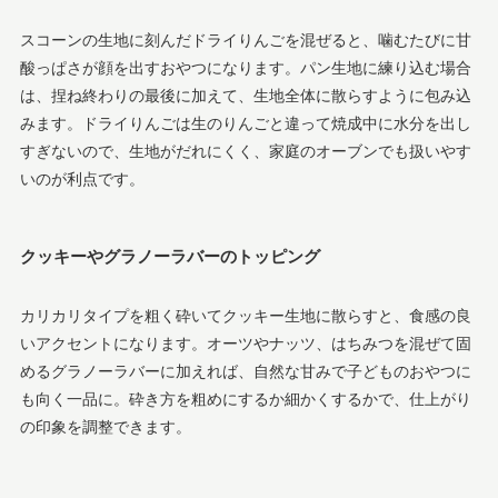
スコーンの生地に刻んだドライりんごを混ぜると、噛むたびに甘
酸っぱさが顔を出すおやつになります。パン生地に練り込む場合
は、捏ね終わりの最後に加えて、生地全体に散らすように包み込
みます。ドライりんごは生のりんごと違って焼成中に水分を出し
すぎないので、生地がだれにくく、家庭のオーブンでも扱いやす
いのが利点です。
クッキーやグラノーラバーのトッピング
カリカリタイプを粗く砕いてクッキー生地に散らすと、食感の良
いアクセントになります。オーツやナッツ、はちみつを混ぜて固
めるグラノーラバーに加えれば、自然な甘みで子どものおやつに
も向く一品に。砕き方を粗めにするか細かくするかで、仕上がり
の印象を調整できます。