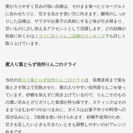
蜜が入りやすく甘みの強い品種は、そのまま食べたりヨーグルト
に合わせたりと、甘さを生かす使い方に向きます。酸味のしっか
りした品種は、サラダやお菓子の具材にすると味が引き締まり、
甘いものに少し加えるアクセントとして活躍します。どの品種が
乾燥に向くかは
ドライに向くりんご品種のランキング
でも詳しく
取り上げています。
蜜入り葉とらず信州りんごのドライ
当社の
蜜入り葉とらず信州りんごのドライ
は、収穫直前まで葉を
落とさず樹上で完熟させた、蜜の入りやすい信州産りんごを使っ
ています。砂糖を加えずに焼き上げているので、りんごそのもの
の濃い甘みとガリガリした食感が持ち味です。スティックはその
ままつまむおやつやおつまみに、ダイスはお菓子作りや料理への
混ぜ込みにと、2規格を使い分けられます。砂糖不使用のため、
甘さを足したいときも引きたいときも調整しやすいのがアレンジ
向きです。