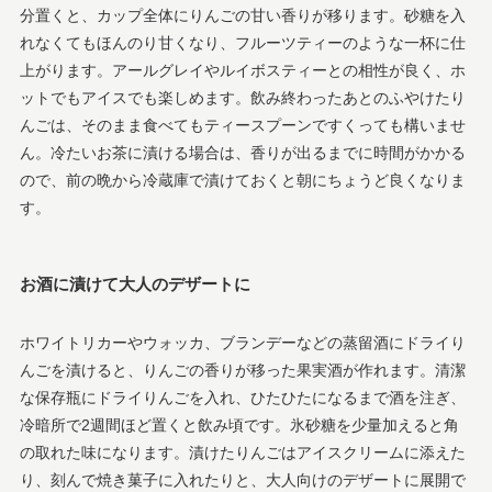
分置くと、カップ全体にりんごの甘い香りが移ります。砂糖を入
れなくてもほんのり甘くなり、フルーツティーのような一杯に仕
上がります。アールグレイやルイボスティーとの相性が良く、ホ
ットでもアイスでも楽しめます。飲み終わったあとのふやけたり
んごは、そのまま食べてもティースプーンですくっても構いませ
ん。冷たいお茶に漬ける場合は、香りが出るまでに時間がかかる
ので、前の晩から冷蔵庫で漬けておくと朝にちょうど良くなりま
す。
お酒に漬けて大人のデザートに
ホワイトリカーやウォッカ、ブランデーなどの蒸留酒にドライり
んごを漬けると、りんごの香りが移った果実酒が作れます。清潔
な保存瓶にドライりんごを入れ、ひたひたになるまで酒を注ぎ、
冷暗所で2週間ほど置くと飲み頃です。氷砂糖を少量加えると角
の取れた味になります。漬けたりんごはアイスクリームに添えた
り、刻んで焼き菓子に入れたりと、大人向けのデザートに展開で