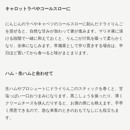
キャロットラペやコールスローに
にんじんのラペやキャベツのコールスローに刻んだドライりんご
を混ぜると、自然な甘みが加わって箸が進みます。マリネ液に漬
ける段階で一緒に和えておくと、りんごが汁気を吸って柔らかく
なり、全体になじみます。常備菜として作り置きする場合は、半
日ほど置いてから食べると味がまとまります。
ハム・生ハムと合わせて
生ハムやプロシュートにドライりんごのスティックを巻くと、甘
塩っぱい一口おつまみになります。黒こしょうを振ったり、薄く
クリームチーズを挟んだりすると、お酒の席にも映えます。手早
く用意できるので、急な来客のときのおもてなしにも役立ちま
す。