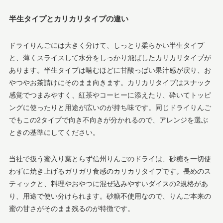
半生タイプとカリカリタイプの違い
ドライりんごには大きく分けて、しっとり柔らかい半生タイプ
と、薄くスライスして水分をしっかり飛ばしたカリカリタイプが
あります。半生タイプは噛むほどに甘酸っぱい果汁感が戻り、お
やつやお茶請けにそのまま向きます。カリカリタイプはスナック
感覚でつまみやすく、紅茶やコーヒーに添えたり、砕いてトッピ
ングに使ったりと用途が広いのが持ち味です。同じドライりんご
でもこの2タイプで向き不向きが分かれるので、アレンジを選ぶ
ときの基準にしてください。
当社で扱う蜜入り葉とらず信州りんごのドライは、砂糖を一切使
わずに焼き上げるガリガリ食感のカリカリタイプです。長めのス
ティックと、料理やおやつに混ぜ込みやすいダイスの2規格があ
り、用途で使い分けられます。砂糖不使用なので、りんご本来の
蜜の甘さがそのまま残るのが特徴です。