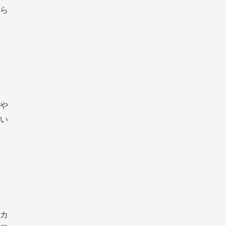
ら
や
い
カ