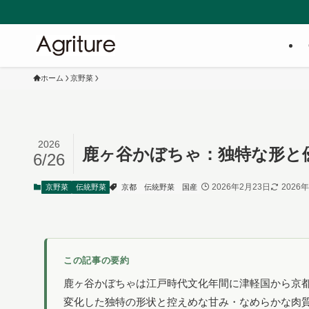
ホーム
京野菜
2026
鹿ヶ谷かぼちゃ：独特な形と
6/26
2026年2月23日
2026
京野菜
伝統野菜
京都
伝統野菜
国産
この記事の要約
鹿ヶ谷かぼちゃは江戸時代文化年間に津軽国から京
変化した独特の形状と控えめな甘み・なめらかな肉質