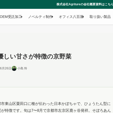
株式会社Agritureの会社概要資料はこちらからダウンロードできま
OEM受託加工
ノベルティ制作
オフィス八百屋
取り扱い製品
優しい甘さが特徴の京野菜
年6月26日
小島 怜
都市東山区粟田口に種が伝わった日本かぼちゃで、ひょうたん型に
が特徴です。旬は7〜8月で京都市左京区鹿ヶ谷発祥。そぼろあん