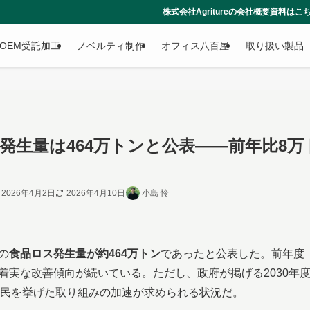
株式会社Agritureの会社概要資料はこちらからダウンロードでき
OEM受託加工
ノベルティ制作
オフィス八百屋
取り扱い製品
発生量は464万トンと公表——前年比8万
2026年4月2日
2026年4月10日
小島 怜
の
食品ロス発生量が約464万トン
であったと公表した。前年度
、着実な改善傾向が続いている。ただし、政府が掲げる2030年
民を挙げた取り組みの加速が求められる状況だ。