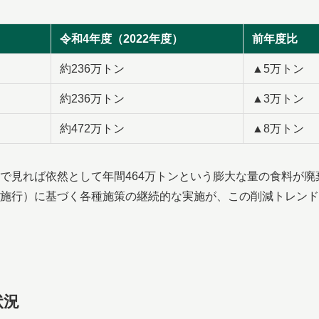
令和4年度（2022年度）
前年度比
約236万トン
▲5万トン
約236万トン
▲3万トン
約472万トン
▲8万トン
で見れば依然として年間464万トンという膨大な量の食料が廃
施行）に基づく各種施策の継続的な実施が、この削減トレンド
状況