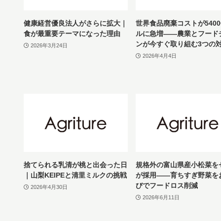
健康経営優良法人がさらに拡大｜
世界食品廃棄コストが540
食が最重要テーマになった理由
ルに急増——農業とフード
ンが今すぐ取り組む3つの
2026年3月24日
2026年4月4日
捨てられる乳清が桃と出会った日
規格外の富山県産小松菜を
｜山梨KEIPEと清里ミルクの挑戦
が採用——育ちすぎ野菜を
びでフードロス削減
2026年4月30日
2026年6月11日