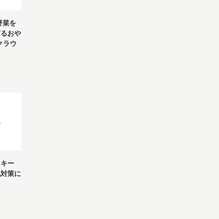
野菜を
灯るおや
クラウ
ッキー
地対策に