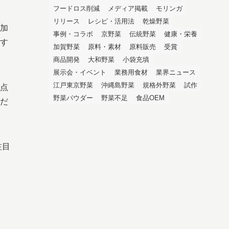
フードロス削減
メディア掲載
モリンガ
リリース
レシピ・活用法
乾燥野菜
加
事例・コラボ
京野菜
伝統野菜
健康・栄養
す
加賀野菜
原料・素材
原料販売
受賞
商品開発
大和野菜
小袋充填
展示会・イベント
業務用食材
業界ニュース
江戸東京野菜
沖縄島野菜
規格外野菜
試作
点
野菜パウダー
野菜不足
食品OEM
だ
注目