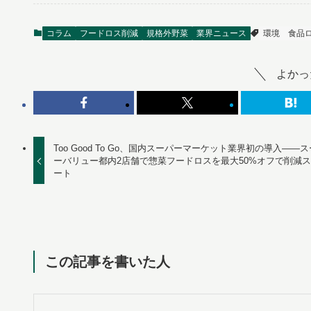
コラム
フードロス削減
規格外野菜
業界ニュース
環境
食品
よかっ
Too Good To Go、国内スーパーマーケット業界初の導入——
ーバリュー都内2店舗で惣菜フードロスを最大50%オフで削減
ート
この記事を書いた人