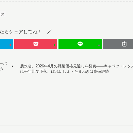
ロス
たらシェアしてね！
スーパ
農水省、2026年4月の野菜価格見通しを発表——キャベツ・レタ
スタ
は平年比で下落、ばれいしょ・たまねぎは高値継続