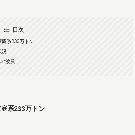
目次
庭系233万トン
状況
への波及
庭系233万トン