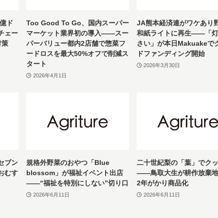
0億ド
Too Good To Go、国内スーパー
JA熊本経済連がワケあり
チェー
マーケット業界初の導入——スー
和紙ライトに再生——「
対策
パーバリュー都内2店舗で惣菜フ
さい」が本日Makuakeで
ードロスを最大50%オフで削減ス
ドファンディング開始
タート
2026年3月30日
2026年4月1日
セブン
規格外野菜のおやつ「Blue
二十世紀梨の「葉」でク
おむす
blossom」が福祉イベント出店
——鳥取大生が耕作放棄
——“福祉を特別にしない”切り口
2年がかり商品化
2026年6月11日
2026年6月11日