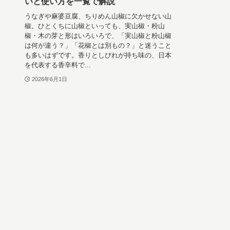
いと使い方を一覧で解説
うなぎや麻婆豆腐、ちりめん山椒に欠かせない山
椒。ひとくちに山椒といっても、実山椒・粉山
椒・木の芽と形はいろいろで、「実山椒と粉山椒
は何が違う？」「花椒とは別もの？」と迷うこと
も多いはずです。香りとしびれが持ち味の、日本
を代表する香辛料で...
2026年6月1日