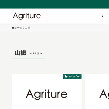
ホーム
山椒
山椒
– tag –
パウダー