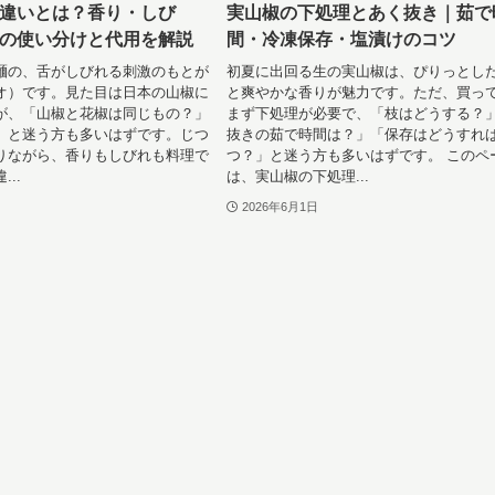
違いとは？香り・しび
実山椒の下処理とあく抜き｜茹で
の使い分けと代用を解説
間・冷凍保存・塩漬けのコツ
麺の、舌がしびれる刺激のもとが
初夏に出回る生の実山椒は、ぴりっとし
オ）です。見た目は日本の山椒に
と爽やかな香りが魅力です。ただ、買っ
が、「山椒と花椒は同じもの？」
まず下処理が必要で、「枝はどうする？
」と迷う方も多いはずです。じつ
抜きの茹で時間は？」「保存はどうすれ
りながら、香りもしびれも料理で
つ？」と迷う方も多いはずです。 このペ
..
は、実山椒の下処理...
2026年6月1日