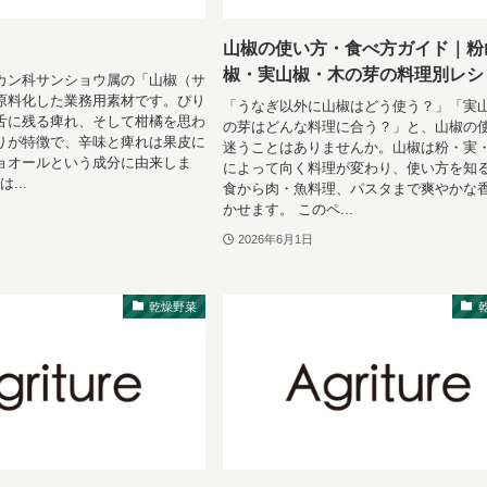
山椒の使い方・食べ方ガイド｜粉
椒・実山椒・木の芽の料理別レシ
カン科サンショウ属の「山椒（サ
原料化した業務用素材です。ぴり
「うなぎ以外に山椒はどう使う？」「実
舌に残る痺れ、そして柑橘を思わ
の芽はどんな料理に合う？」と、山椒の
りが特徴で、辛味と痺れは果皮に
迷うことはありませんか。山椒は粉・実
ョオールという成分に由来しま
によって向く料理が変わり、使い方を知
は...
食から肉・魚料理、パスタまで爽やかな
かせます。 このペ...
2026年6月1日
乾燥野菜