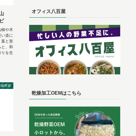
オフィス八百屋
山
ピ
山椒や木
使い道に
・葉と形
ると、和
香りを生
乾燥野菜
乾燥加工OEMはこちら