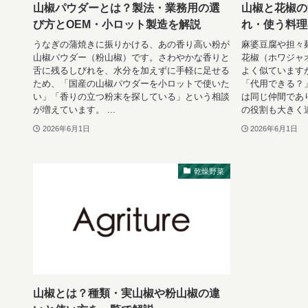
山椒パウダーとは？製法・業務用の選
山椒と花椒の
び方とOEM・小ロット製造を解説
れ・使う料理
うなぎの蒲焼きに振りかける、あの香り高い粉が
麻婆豆腐や担々
山椒パウダー（粉山椒）です。さわやかな香りと
花椒（ホワジャ
舌に残るしびれを、水分を加えずに手軽に足せる
よく似ています
ため、「国産の山椒パウダーを小ロットで使いた
「代用できる？
い」「香りの立つ粉末を探している」という相談
は同じ仲間であ
が増えています。 ...
の役割も大きく違.
2026年6月1日
2026年6月1日
乾燥野菜
山椒とは？種類・実山椒や粉山椒の違