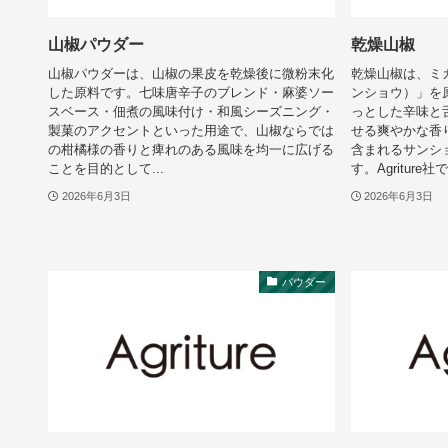
山椒パウダー
乾燥山椒
山椒パウダーは、山椒の果皮を乾燥後に微粉末化
乾燥山椒は、ミ
した原料です。七味唐辛子のブレンド・麻婆ソー
ンショウ）」を
スベース・佃煮の風味付け・和風シーズニング・
っとした辛味と
製菓のアクセントといった用途で、山椒ならでは
せる爽やかな香
の柑橘様の香りと痺れのある風味を均一に広げる
含まれるサンシ
ことを目的として...
す。Agriture社で
2026年6月3日
2026年6月3日
パウダー