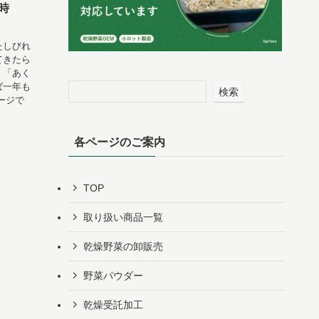
時
たしびれ
てきたら
」「あく
ば一年も
検索
ージで
各ページのご案内
TOP
取り扱い商品一覧
乾燥野菜の卸販売
野菜パウダー
乾燥受託加工