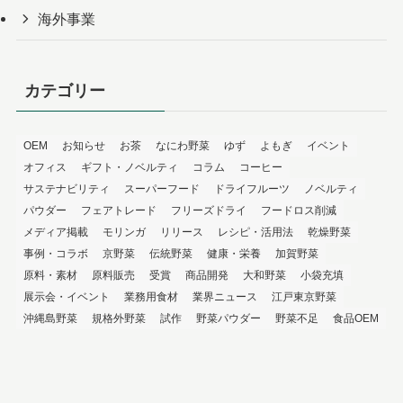
海外事業
カテゴリー
OEM
お知らせ
お茶
なにわ野菜
ゆず
よもぎ
イベント
オフィス
ギフト・ノベルティ
コラム
コーヒー
サステナビリティ
スーパーフード
ドライフルーツ
ノベルティ
パウダー
フェアトレード
フリーズドライ
フードロス削減
メディア掲載
モリンガ
リリース
レシピ・活用法
乾燥野菜
事例・コラボ
京野菜
伝統野菜
健康・栄養
加賀野菜
原料・素材
原料販売
受賞
商品開発
大和野菜
小袋充填
展示会・イベント
業務用食材
業界ニュース
江戸東京野菜
沖縄島野菜
規格外野菜
試作
野菜パウダー
野菜不足
食品OEM