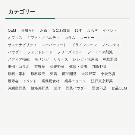
カテゴリー
OEM
お知らせ
お茶
なにわ野菜
ゆず
よもぎ
イベント
オフィス
ギフト・ノベルティ
コラム
コーヒー
サステナビリティ
スーパーフード
ドライフルーツ
ノベルティ
パウダー
フェアトレード
フリーズドライ
フードロス削減
メディア掲載
モリンガ
リリース
レシピ・活用法
乾燥野菜
事例・コラボ
京野菜
伝統野菜
健康・栄養
加賀野菜
原料・素材
原料販売
受賞
商品開発
大和野菜
小袋充填
展示会・イベント
業務用食材
業界ニュース
江戸東京野菜
沖縄島野菜
規格外野菜
試作
野菜パウダー
野菜不足
食品OEM