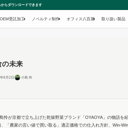
す
OEM受託加工
ノベルティ制作
オフィス八百屋
取り扱い製品
な食の未来
6年6月2日
小島 怜
EO小島怜が京都で立ち上げた乾燥野菜ブランド「OYAOYA」の物語を
「農家の言い値で買い取る」適正価格での仕入れ方針、Win-Wi