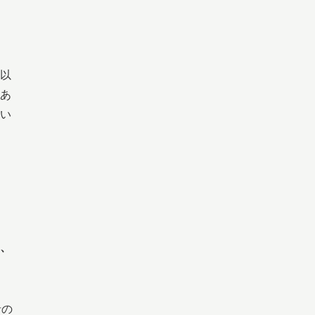
以
あ
い
、
針の