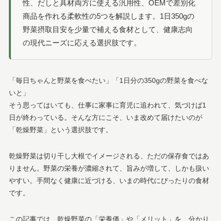
性、だしと具材両方に使える汎用性、OEMで差別化
商品を作れる柔軟性の5つを解説します。1日350gの
野菜摂取目安を少量で補える食材として、健康志向
の現代ニーズに応える選択肢です。
「毎日ちゃんと野菜を食べたい」「1日分の350gの野菜を食べな
いと」
そう思ってはいても、仕事に家事に育児に追われて、気づけば1
日が終わっている。そんな方にこそ、いま改めて届けたいのが
「乾燥野菜」という選択肢です。
乾燥野菜は切り干し大根でイメージされる、ただの保存食ではあ
りません。野菜の栄養が濃縮されて、旨みが増して、しかも扱い
やすい。手間なく健康に近づける、いまの時代にぴったりの食材
です。
この記事では、乾燥野菜の「栄養価」や「メリット」を、分かり