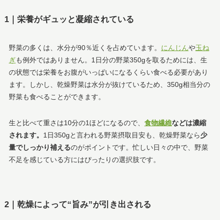
1｜栄養がギュッと凝縮されている
野菜の多くは、水分が90％近くを占めています。
にんじん
や
玉ね
ぎ
も例外ではありません。1日分の野菜350gを取るためには、生
の状態では栄養をお腹がいっぱいになるくらい食べる必要があり
ます。しかし、乾燥野菜は水分が抜けているため、350g相当分の
野菜も食べることができます。
生と比べて重さは10分の1ほどになるので、
食物繊維
などは濃縮
されます。
1日350gと言われる野菜摂取目安も、乾燥野菜なら
少
量でしっかり補える
のがポイントです。忙しい日々の中で、野菜
不足を感じている方にはぴったりの選択肢です。
2｜乾燥によって“旨み”が引き出される