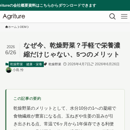
社概要資料はこちらからダウンロードできます
ホーム
OEM
なぜ今、乾燥野菜？手軽で栄養濃
2026
6/26
縮だけじゃない、5つのメリット
2026年4月7日
2026年6月26日
乾燥野菜
健康・栄養
乾燥野菜
小島 怜
この記事の要約
乾燥野菜のメリットとして、水分10分の1への凝縮で
食物繊維が豊富になる点、玉ねぎや生姜の旨みが引
き出される点、常温で6ヶ月から1年保存できる利便