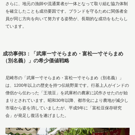
さらに、地元の漁師や流通業者が一体となって取り組む協力体制
を確立したことも成功要因です。ブランドを守るために関係者全
員が同じ方向を向いて努力する姿勢が、長期的な成功をもたらし
ています。
成功事例3：「武庫一寸そらまめ・富松一寸そらまめ
（別名義）」の希少価値戦略
尼崎市の「武庫一寸そらまめ・富松一寸そらまめ（別名義）」
は、1200年以上の歴史を持つ伝統野菜です。行基上人がインドの
僧侶から伝わった「王墳豆」を武庫村の農家に試作させたのが始
まりとされています。昭和30年以降、都市化により農地が減少し
市場から姿を消していましたが、平成9年に「富松豆保存研究
会」が発足し復活を遂げました。