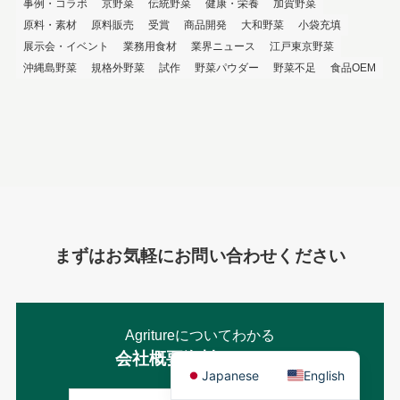
事例・コラボ
京野菜
伝統野菜
健康・栄養
加賀野菜
原料・素材
原料販売
受賞
商品開発
大和野菜
小袋充填
展示会・イベント
業務用食材
業界ニュース
江戸東京野菜
沖縄島野菜
規格外野菜
試作
野菜パウダー
野菜不足
食品OEM
まずはお気軽にお問い合わせください
Agritureについてわかる
会社概要資料はこちら
Japanese
English