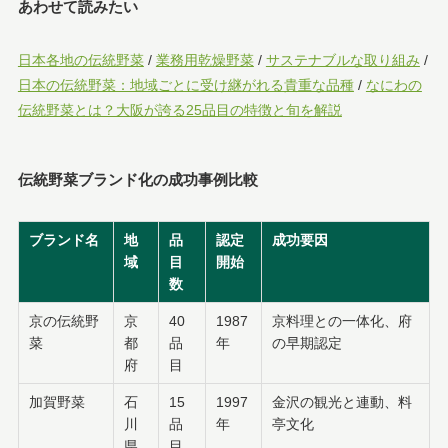
あわせて読みたい
日本各地の伝統野菜
/
業務用乾燥野菜
/
サステナブルな取り組み
/
日本の伝統野菜：地域ごとに受け継がれる貴重な品種
/
なにわの
伝統野菜とは？大阪が誇る25品目の特徴と旬を解説
伝統野菜ブランド化の成功事例比較
ブランド名
地
品
認定
成功要因
域
目
開始
数
京の伝統野
京
40
1987
京料理との一体化、府
菜
都
品
年
の早期認定
府
目
加賀野菜
石
15
1997
金沢の観光と連動、料
川
品
年
亭文化
県
目