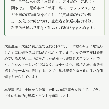
本記事では京都の「京野菜」、大分県の「関あじ・
関さば」、尼崎市の「武庫・富松一寸ソラマメ」な
ど全国の成功事例を紹介し、品質基準の設定や歴
史・文化との結びつけ、生産者と流通の協力体制、
科学的根拠の活用など5つの共通戦略をまとめます。
大量生産・大量消費が進む現代において、「本物の味」「地域ら
しさ」に価値を見出す動きが広がっています。その中で注目を集
めているのが、土地に根ざした品種＝伝統野菜のブランド化で
す。ただのネーミングではなく、歴史や文化、栽培方法、販路開
拓までを一体的に設計することで、地域農業と食文化に新たな価
値をもたらしています。
本記事では、全国から厳選した5つの成功事例を通じて、ブラン
ド化の具体的な戦略とヒントを解説します。