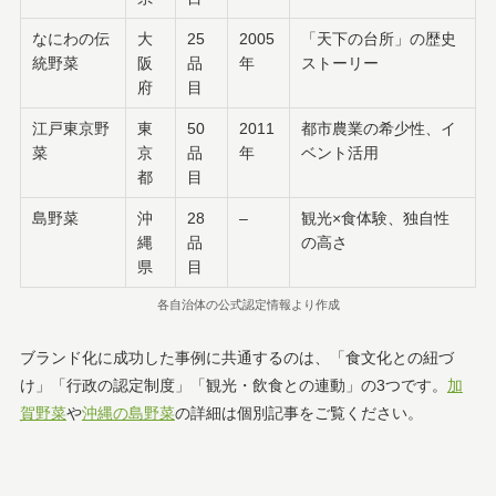
なにわの伝
大
25
2005
「天下の台所」の歴史
統野菜
阪
品
年
ストーリー
府
目
江戸東京野
東
50
2011
都市農業の希少性、イ
菜
京
品
年
ベント活用
都
目
島野菜
沖
28
–
観光×食体験、独自性
縄
品
の高さ
県
目
各自治体の公式認定情報より作成
ブランド化に成功した事例に共通するのは、「食文化との紐づ
け」「行政の認定制度」「観光・飲食との連動」の3つです。
加
賀野菜
や
沖縄の島野菜
の詳細は個別記事をご覧ください。